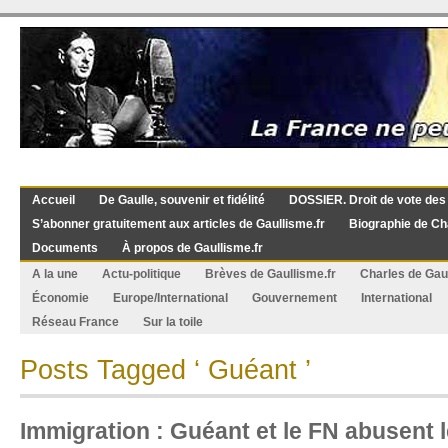
Accueil
De Gaulle, souvenir et fidélité
DOSSIER. Droit de vote des
S’abonner gratuitement aux articles de Gaullisme.fr
Biographie de Ch
Documents
À propos de Gaullisme.fr
A la une
Actu-politique
Brèves de Gaullisme.fr
Charles de Gau
Économie
Europe/International
Gouvernement
International
Réseau France
Sur la toile
Posts Tagged ‘ Guéant ’
Immigration : Guéant et le FN abusent