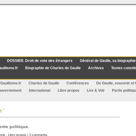
DOSSIER. Droit de vote des étrangers
Général de Gaulle, sa biographie
aullisme.fr
Biographie de Charles de Gaulle
Archives
Textes constit
Gaullisme.fr
Charles de Gaulle
Conférences
De Gaulle, souvenir et f
ouvernement
International
Libre propos
Lire & Voir
Partis politiq
 ’
rite politique.
orie :
Libre propos
|
3 comments