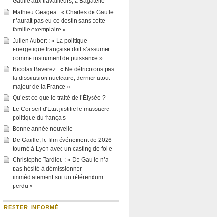
Gaulle aux travailleurs, à Bagatelle
Mathieu Geagea : « Charles de Gaulle
n’aurait pas eu ce destin sans cette
famille exemplaire »
Julien Aubert : « La politique
énergétique française doit s’assumer
comme instrument de puissance »
Nicolas Baverez : « Ne détricotons pas
la dissuasion nucléaire, dernier atout
majeur de la France »
Qu’est-ce que le traité de l’Élysée ?
Le Conseil d’Etat justifie le massacre
politique du français
Bonne année nouvelle
De Gaulle, le film événement de 2026
tourné à Lyon avec un casting de folie
Christophe Tardieu : « De Gaulle n’a
pas hésité à démissionner
immédiatement sur un référendum
perdu »
RESTER INFORMÉ