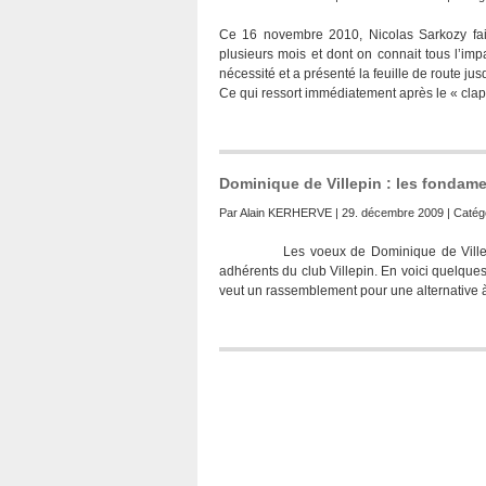
Ce 16 novembre 2010, Nicolas Sarkozy fai
plusieurs mois et dont on connait tous l’impa
nécessité et a présenté la feuille de route ju
Ce qui ressort immédiatement après le « clap 
Dominique de Villepin : les fondam
Par
Alain KERHERVE
| 29. décembre 2009 | Catégo
Les voeux de Dominique de Villepin L
adhérents du club Villepin. En voici quelqu
veut un rassemblement pour une alternative à 