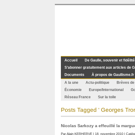
Accueil
De Gaulle, souvenir et fidélité
S’abonner gratuitement aux articles de G
Documents
À propos de Gaullisme.fr
A la une
Actu-politique
Brèves de 
Économie
Europe/International
G
Réseau France
Sur la toile
Posts Tagged ‘ Georges Tron
Nicolas Sarkozy a effeuillé la margue
Par
Alain KERHERVE
| 18. novembre 2010 | Catég