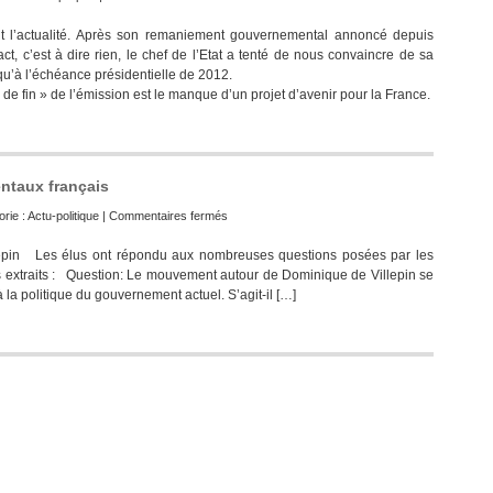
t l’actualité. Après son remaniement gouvernemental annoncé depuis
ct, c’est à dire rien, le chef de l’Etat a tenté de nous convaincre de sa
squ’à l’échéance présidentielle de 2012.
de fin » de l’émission est le manque d’un projet d’avenir pour la France.
entaux français
sur
rie :
Actu-politique
|
Commentaires fermés
Dominique
es élus ont répondu aux nombreuses questions posées par les
de
es extraits : Question: Le mouvement autour de Dominique de Villepin se
Villepin
la politique du gouvernement actuel. S’agit-il […]
:
les
fondamentaux
français