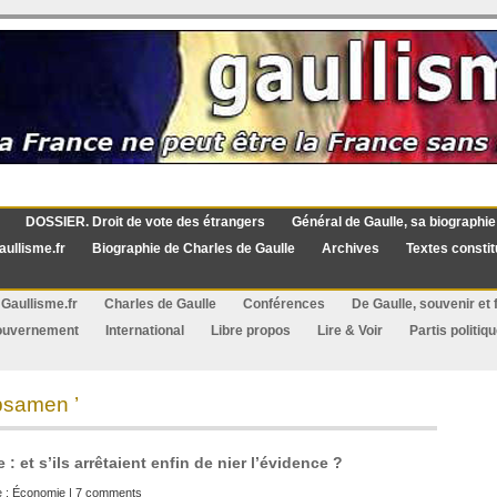
DOSSIER. Droit de vote des étrangers
Général de Gaulle, sa biographie
aullisme.fr
Biographie de Charles de Gaulle
Archives
Textes constit
Gaullisme.fr
Charles de Gaulle
Conférences
De Gaulle, souvenir et f
ouvernement
International
Libre propos
Lire & Voir
Partis politiq
bsamen ’
et s’ils arrêtaient enfin de nier l’évidence ?
e :
Économie
|
7 comments