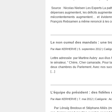
Source : Nicolas Nielsen Les Experts La pathé
dépenses augmentent, les déficits augmenten
mécontentements augmentent… et évidemme
François Rebsamen a même renoncé à les c
Le non cumul des mandats : une t
Par
Alain KERHERVE
| 5. septembre 2012 | Catégo
Lettre adressée par Martine Aubry aux élus
le sénateur, “ Chère, Cher camarade, Pour la p
deux chambres du Parlement. Avec nos succès
[…]
L’équipe du président : des fidèle
Par
Alain KERHERVE
| 7. mai 2012 | Catégorie :
Ac
Par Lénaïg Bredoux et Stéphane Alliès (média