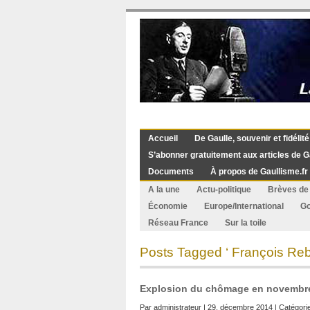
Accueil
De Gaulle, souvenir et fidélité
S’abonner gratuitement aux articles de G
Documents
À propos de Gaullisme.fr
A la une
Actu-politique
Brèves de 
Économie
Europe/International
G
Réseau France
Sur la toile
Posts Tagged ‘ François Re
Explosion du chômage en novembre : 
Par
administrateur
| 29. décembre 2014 | Catégori