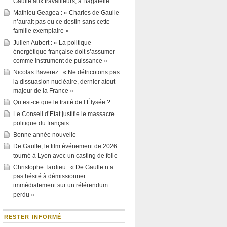
Gaulle aux travailleurs, à Bagatelle
Mathieu Geagea : « Charles de Gaulle
n’aurait pas eu ce destin sans cette
famille exemplaire »
Julien Aubert : « La politique
énergétique française doit s’assumer
comme instrument de puissance »
Nicolas Baverez : « Ne détricotons pas
la dissuasion nucléaire, dernier atout
majeur de la France »
Qu’est-ce que le traité de l’Élysée ?
Le Conseil d’Etat justifie le massacre
politique du français
Bonne année nouvelle
De Gaulle, le film événement de 2026
tourné à Lyon avec un casting de folie
Christophe Tardieu : « De Gaulle n’a
pas hésité à démissionner
immédiatement sur un référendum
perdu »
RESTER INFORMÉ