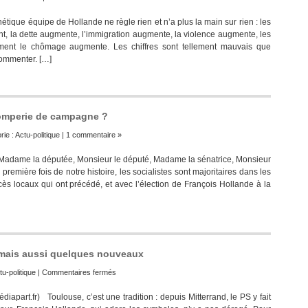
tique équipe de Hollande ne règle rien et n’a plus la main sur rien : les
t, la dette augmente, l’immigration augmente, la violence augmente, les
nt le chômage augmente. Les chiffres sont tellement mauvais que
ommenter. […]
romperie de campagne ?
rie :
Actu-politique
|
1 commentaire »
 Madame la députée, Monsieur le député, Madame la sénatrice, Monsieur
remière fois de notre histoire, les socialistes sont majoritaires dans les
 locaux qui ont précédé, et avec l’élection de François Hollande à la
s mais aussi quelques nouveaux
sur
tu-politique
|
Commentaires fermés
L’équipe
part.fr) Toulouse, c’est une tradition : depuis Mitterrand, le PS y fait
du