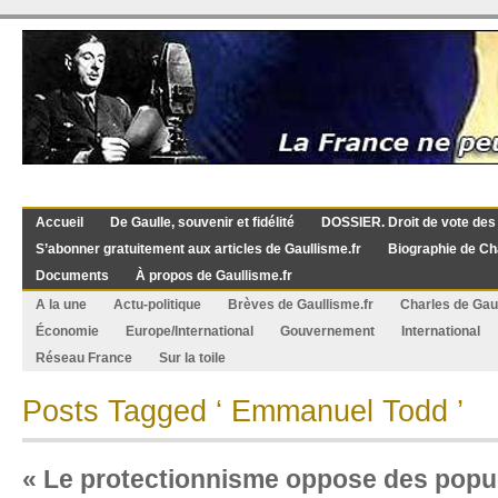
Accueil
De Gaulle, souvenir et fidélité
DOSSIER. Droit de vote des
S’abonner gratuitement aux articles de Gaullisme.fr
Biographie de Ch
Documents
À propos de Gaullisme.fr
A la une
Actu-politique
Brèves de Gaullisme.fr
Charles de Gau
Économie
Europe/International
Gouvernement
International
Réseau France
Sur la toile
Posts Tagged ‘ Emmanuel Todd ’
« Le protectionnisme oppose des popul