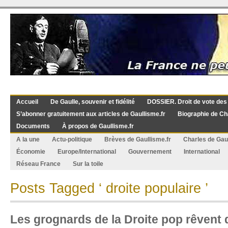
Accueil
De Gaulle, souvenir et fidélité
DOSSIER. Droit de vote des
S’abonner gratuitement aux articles de Gaullisme.fr
Biographie de Ch
Documents
À propos de Gaullisme.fr
A la une
Actu-politique
Brèves de Gaullisme.fr
Charles de Gau
Économie
Europe/International
Gouvernement
International
Réseau France
Sur la toile
Posts Tagged ‘ droite populaire ’
Les grognards de la Droite pop rêvent