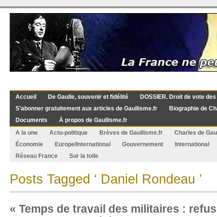
Accueil
De Gaulle, souvenir et fidélité
DOSSIER. Droit de vote des
S’abonner gratuitement aux articles de Gaullisme.fr
Biographie de Ch
Documents
À propos de Gaullisme.fr
A la une
Actu-politique
Brèves de Gaullisme.fr
Charles de Gau
Économie
Europe/International
Gouvernement
International
Réseau France
Sur la toile
Posts Tagged ‘ Daniel Rondeau ’
« Temps de travail des militaires : refu