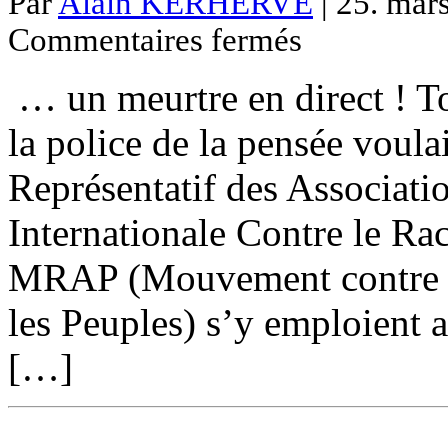
Par
Alain KERHERVE
| 25. mars
sur
Commentaires fermés
Haro
sur
ZEMMOUR
… un meurtre en direct ! To
…
la police de la pensée voul
Représentatif des Associati
Internationale Contre le Rac
MRAP (Mouvement contre le
les Peuples) s’y emploient 
[…]