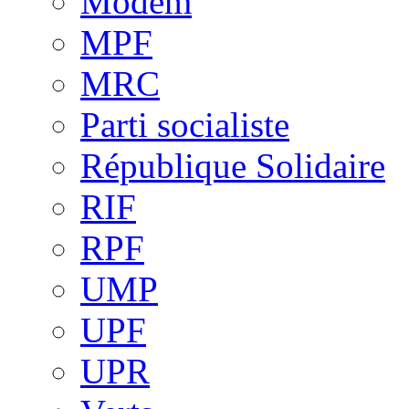
Modem
MPF
MRC
Parti socialiste
République Solidaire
RIF
RPF
UMP
UPF
UPR