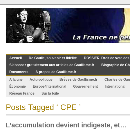
Accueil
De Gaulle, souvenir et fidélité
DOSSIER. Droit de vote des
S’abonner gratuitement aux articles de Gaullisme.fr
Biographie de Ch
Documents
À propos de Gaullisme.fr
A la une
Actu-politique
Brèves de Gaullisme.fr
Charles de Gau
Économie
Europe/International
Gouvernement
International
Réseau France
Sur la toile
Posts Tagged ‘ CPE ’
L’accumulation devient indigeste, et…