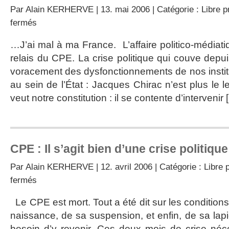
Par
Alain KERHERVE
| 13. mai 2006 | Catégorie :
Libre 
sur
fermés
L’accumulation
devient
…J’ai mal à ma France. L’affaire politico-médiati
indigeste,
relais du CPE. La crise politique qui couve depui
et…
voracement des dysfonctionnements de nos instit
au sein de l’État : Jacques Chirac n’est plus le 
veut notre constitution : il se contente d’intervenir 
CPE : Il s’agit bien d’une crise politique
Par
Alain KERHERVE
| 12. avril 2006 | Catégorie :
Libre 
sur
fermés
CPE
:
Le CPE est mort. Tout a été dit sur les condition
Il
naissance, de sa suspension, et enfin, de sa lapid
s’agit
bien
besoin d’y revenir. Ces deux mois de crise néce