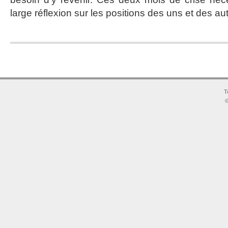
d’une
large réflexion sur les positions des uns et des aut
crise
politique
T
©