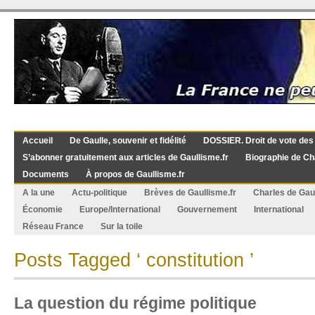
Accueil
De Gaulle, souvenir et fidélité
DOSSIER. Droit de vote des
S’abonner gratuitement aux articles de Gaullisme.fr
Biographie de Ch
Documents
À propos de Gaullisme.fr
A la une
Actu-politique
Brèves de Gaullisme.fr
Charles de Gau
Économie
Europe/International
Gouvernement
International
Réseau France
Sur la toile
Posts Tagged ‘ constitution ’
La question du régime politique