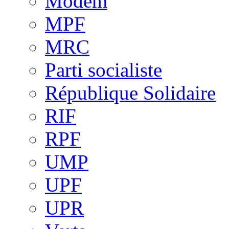
Modem
MPF
MRC
Parti socialiste
République Solidaire
RIF
RPF
UMP
UPF
UPR