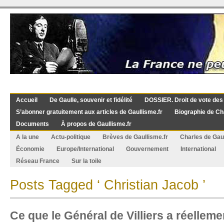
Accueil
De Gaulle, souvenir et fidélité
DOSSIER. Droit de vote des
S’abonner gratuitement aux articles de Gaullisme.fr
Biographie de Ch
Documents
À propos de Gaullisme.fr
A la une
Actu-politique
Brèves de Gaullisme.fr
Charles de Gau
Économie
Europe/International
Gouvernement
International
Réseau France
Sur la toile
Posts Tagged ‘ Christian Jacob ’
Ce que le Général de Villiers a réellement