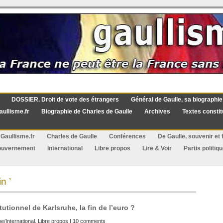
DOSSIER. Droit de vote des étrangers
Général de Gaulle, sa biographie
aullisme.fr
Biographie de Charles de Gaulle
Archives
Textes constit
Gaullisme.fr
Charles de Gaulle
Conférences
De Gaulle, souvenir et f
ouvernement
International
Libre propos
Lire & Voir
Partis politiq
n ’
utionnel de Karlsruhe, la fin de l’euro ?
e/International
,
Libre propos
|
10 comments