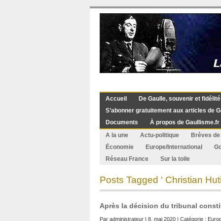
Accueil
De Gaulle, souvenir et fidélité
S’abonner gratuitement aux articles de G
Documents
À propos de Gaullisme.fr
A la une
Actu-politique
Brèves de 
Économie
Europe/International
G
Réseau France
Sur la toile
Posts Tagged ‘ Christian Huti
Après la décision du tribunal constit
Par
administrateur
| 8. mai 2020 | Catégorie :
Europ