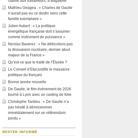
Gaulle aux travailleurs, à Bagatelle
Mathieu Geagea : « Charles de Gaulle
n’aurait pas eu ce destin sans cette
famille exemplaire »
Julien Aubert : « La politique
énergétique française doit s’assumer
comme instrument de puissance »
Nicolas Baverez : « Ne détricotons pas
la dissuasion nucléaire, dernier atout
majeur de la France »
Qu’est-ce que le traité de l’Élysée ?
Le Conseil d’Etat justifie le massacre
politique du français
Bonne année nouvelle
De Gaulle, le film événement de 2026
tourné à Lyon avec un casting de folie
Christophe Tardieu : « De Gaulle n’a
pas hésité à démissionner
immédiatement sur un référendum
perdu »
RESTER INFORMÉ