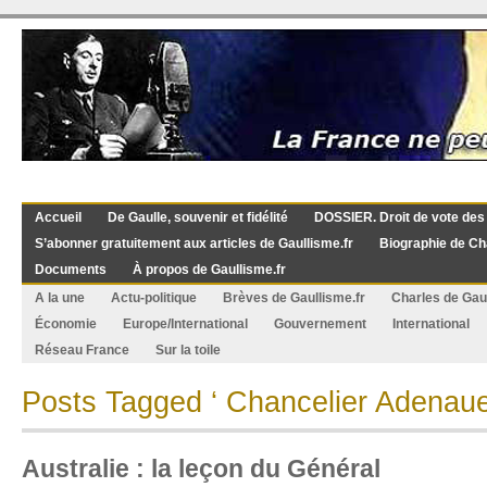
Accueil
De Gaulle, souvenir et fidélité
DOSSIER. Droit de vote des
S’abonner gratuitement aux articles de Gaullisme.fr
Biographie de Ch
Documents
À propos de Gaullisme.fr
A la une
Actu-politique
Brèves de Gaullisme.fr
Charles de Gau
Économie
Europe/International
Gouvernement
International
Réseau France
Sur la toile
Posts Tagged ‘ Chancelier Adenaue
Australie : la leçon du Général