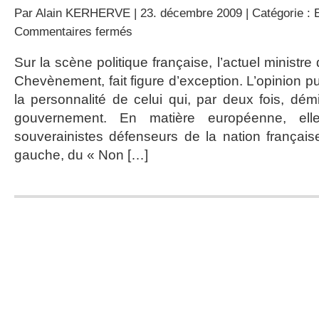
Par
Alain KERHERVE
| 23. décembre 2009 | Catégorie :
sur
Commentaires fermés
Anti-
européen,
Sur la scène politique française, l’actuel ministre 
J.P.
Chevènement, fait figure d’exception. L’opinion p
Chevènement
?
la personnalité de celui qui, par deux fois, dé
gouvernement. En matière européenne, ell
souverainistes défenseurs de la nation française
gauche, du « Non […]