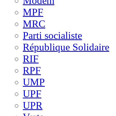
Modem
MPF
MRC
Parti socialiste
République Solidaire
RIF
RPF
UMP
UPF
UPR