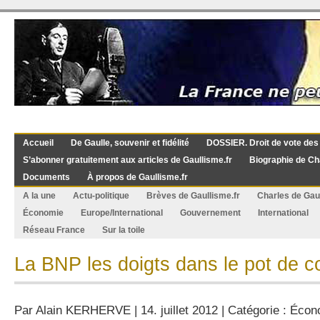
Accueil
De Gaulle, souvenir et fidélité
DOSSIER. Droit de vote des
S’abonner gratuitement aux articles de Gaullisme.fr
Biographie de Ch
Documents
À propos de Gaullisme.fr
A la une
Actu-politique
Brèves de Gaullisme.fr
Charles de Gau
Économie
Europe/International
Gouvernement
International
Réseau France
Sur la toile
La BNP les doigts dans le pot de co
Par
Alain KERHERVE
| 14. juillet 2012 | Catégorie :
Écon