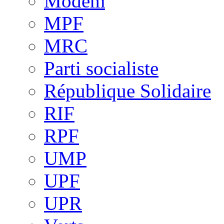
Modem
MPF
MRC
Parti socialiste
République Solidaire
RIF
RPF
UMP
UPF
UPR