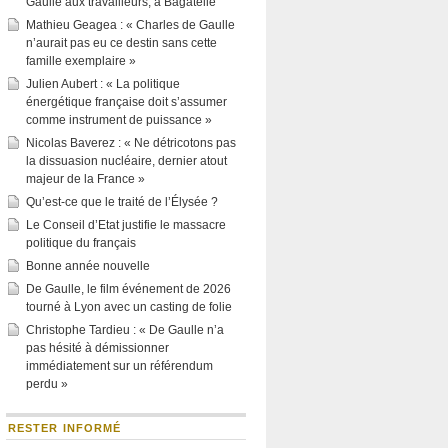
Gaulle aux travailleurs, à Bagatelle
Mathieu Geagea : « Charles de Gaulle
n’aurait pas eu ce destin sans cette
famille exemplaire »
Julien Aubert : « La politique
énergétique française doit s’assumer
comme instrument de puissance »
Nicolas Baverez : « Ne détricotons pas
la dissuasion nucléaire, dernier atout
majeur de la France »
Qu’est-ce que le traité de l’Élysée ?
Le Conseil d’Etat justifie le massacre
politique du français
Bonne année nouvelle
De Gaulle, le film événement de 2026
tourné à Lyon avec un casting de folie
Christophe Tardieu : « De Gaulle n’a
pas hésité à démissionner
immédiatement sur un référendum
perdu »
RESTER INFORMÉ