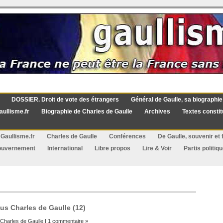
DOSSIER. Droit de vote des étrangers
Général de Gaulle, sa biographie
aullisme.fr
Biographie de Charles de Gaulle
Archives
Textes constit
Gaullisme.fr
Charles de Gaulle
Conférences
De Gaulle, souvenir et f
ouvernement
International
Libre propos
Lire & Voir
Partis politiq
us Charles de Gaulle (12)
Charles de Gaulle
|
1 commentaire »