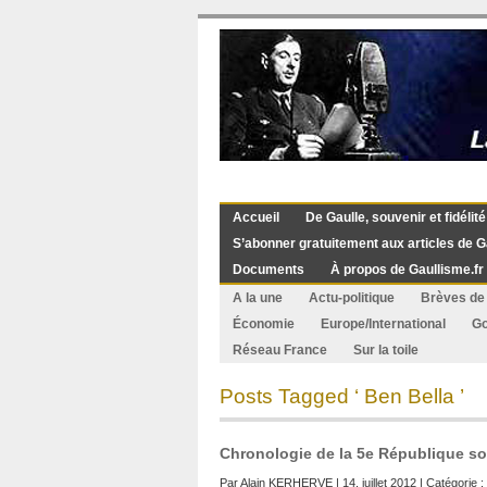
Accueil
De Gaulle, souvenir et fidélité
S’abonner gratuitement aux articles de G
Documents
À propos de Gaullisme.fr
A la une
Actu-politique
Brèves de 
Économie
Europe/International
G
Réseau France
Sur la toile
Posts Tagged ‘ Ben Bella ’
Chronologie de la 5e République so
Par
Alain KERHERVE
| 14. juillet 2012 | Catégorie :