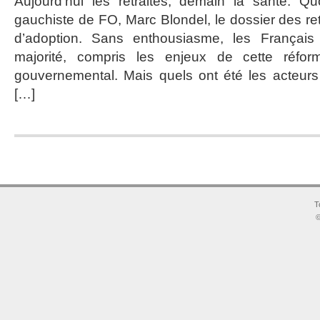
Aujourd’hui les retraites, demain la santé. Qu
du
gauchiste de FO, Marc Blondel, le dossier des re
syndicalisme
d’adoption. Sans enthousiasme, les Français
majorité, compris les enjeux de cette réfo
gouvernemental. Mais quels ont été les acteurs
[…]
T
©