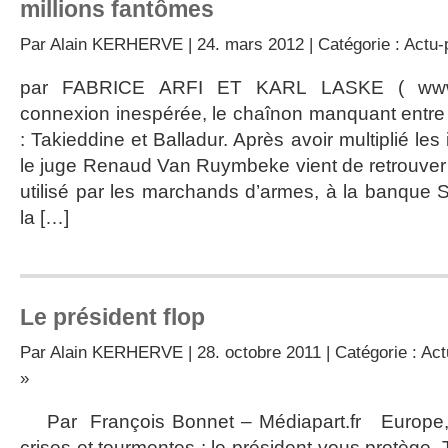
millions fantômes
Par
Alain KERHERVE
| 24. mars 2012 | Catégorie :
Actu-p
par FABRICE ARFI ET KARL LASKE ( www.me
connexion inespérée, le chaînon manquant entre 
: Takieddine et Balladur. Après avoir multiplié les
le juge Renaud Van Ruymbeke vient de retrouver 
utilisé par les marchands d’armes, à la banque
la […]
Le président flop
Par
Alain KERHERVE
| 28. octobre 2011 | Catégorie :
Act
»
Par François Bonnet – Médiapart.fr Europe, e
crises et tourmentes : le président vous protège. Te