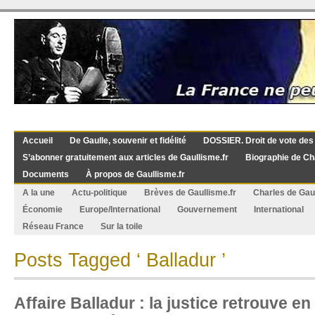
Accueil
De Gaulle, souvenir et fidélité
DOSSIER. Droit de vote des
S’abonner gratuitement aux articles de Gaullisme.fr
Biographie de Ch
Documents
À propos de Gaullisme.fr
A la une
Actu-politique
Brèves de Gaullisme.fr
Charles de Gau
Économie
Europe/International
Gouvernement
International
Réseau France
Sur la toile
Posts Tagged ‘ Balladur ’
Affaire Balladur : la justice retrouve en