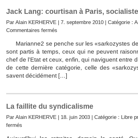
Jack Lang: courtisan à Paris, socialist
Par
Alain KERHERVE
| 7. septembre 2010 | Catégorie :
A
sur
Commentaires fermés
Jack
Lang:
Marianne2 se penche sur les «sarkozystes de g
courtisan
sont partis à temps, ceux qui ne peuvent raisonn
à
Paris,
chef de l’Etat et ceux, enfin, qui naviguent entre
socialiste
de cette dernière catégorie, celle des «sarkoz
dans
le
savent décidément […]
Nord
La faillite du syndicalisme
Par
Alain KERHERVE
| 18. juin 2003 | Catégorie :
Libre p
sur
fermés
La
faillite