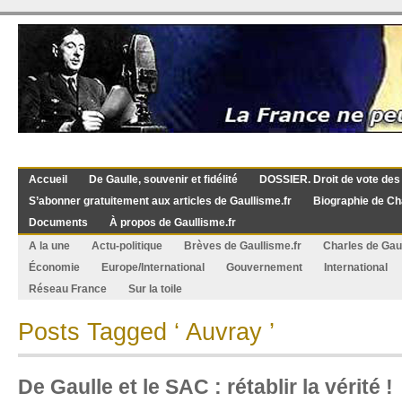
Accueil
De Gaulle, souvenir et fidélité
DOSSIER. Droit de vote des
S’abonner gratuitement aux articles de Gaullisme.fr
Biographie de Ch
Documents
À propos de Gaullisme.fr
A la une
Actu-politique
Brèves de Gaullisme.fr
Charles de Gau
Économie
Europe/International
Gouvernement
International
Réseau France
Sur la toile
Posts Tagged ‘ Auvray ’
De Gaulle et le SAC : rétablir la vérité !