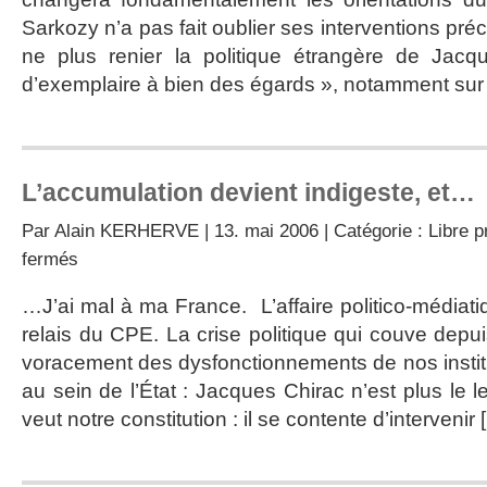
Nicolas
Sarkozy n’a pas fait oublier ses interventions pré
Sarkozy
ne plus renier la politique étrangère de Jacq
d’exemplaire à bien des égards », notamment sur l’
L’accumulation devient indigeste, et…
Par
Alain KERHERVE
| 13. mai 2006 | Catégorie :
Libre 
sur
fermés
L’accumulation
devient
…J’ai mal à ma France. L’affaire politico-médiati
indigeste,
relais du CPE. La crise politique qui couve depui
et…
voracement des dysfonctionnements de nos instit
au sein de l’État : Jacques Chirac n’est plus le 
veut notre constitution : il se contente d’intervenir 