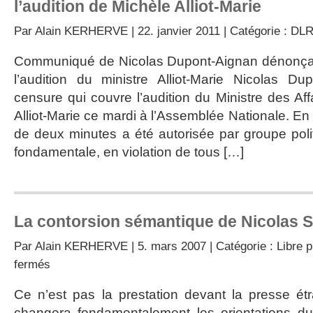
l’audition de Michèle Alliot-Marie
Par
Alain KERHERVE
| 22. janvier 2011 | Catégorie :
DL
Communiqué de Nicolas Dupont-Aignan dénonçan
l’audition du ministre Alliot-Marie Nicolas D
censure qui couvre l’audition du Ministre des Af
Alliot-Marie ce mardi à l’Assemblée Nationale. En 
de deux minutes a été autorisée par groupe polit
fondamentale, en violation de tous […]
La contorsion sémantique de Nicolas 
Par
Alain KERHERVE
| 5. mars 2007 | Catégorie :
Libre 
sur
fermés
La
contorsion
Ce n’est pas la prestation devant la presse étr
sémantique
changera fondamentalement les orientations d
de