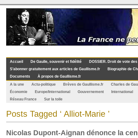
Accueil
De Gaulle, souvenir et fidélité
DOSSIER. Droit de vote des
S’abonner gratuitement aux articles de Gaullisme.fr
Biographie de Ch
Documents
À propos de Gaullisme.fr
A la une
Actu-politique
Brèves de Gaullisme.fr
Charles de Gau
Économie
Europe/International
Gouvernement
International
Réseau France
Sur la toile
Posts Tagged ‘ Alliot-Marie ’
Nicolas Dupont-Aignan dénonce la cen