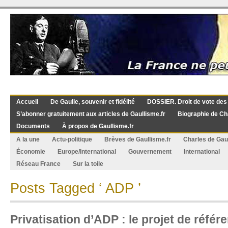
Accueil
De Gaulle, souvenir et fidélité
DOSSIER. Droit de vote des
S’abonner gratuitement aux articles de Gaullisme.fr
Biographie de Ch
Documents
À propos de Gaullisme.fr
A la une
Actu-politique
Brèves de Gaullisme.fr
Charles de Gau
Économie
Europe/International
Gouvernement
International
Réseau France
Sur la toile
Posts Tagged ‘ ADP ’
Privatisation d’ADP : le projet de réfé