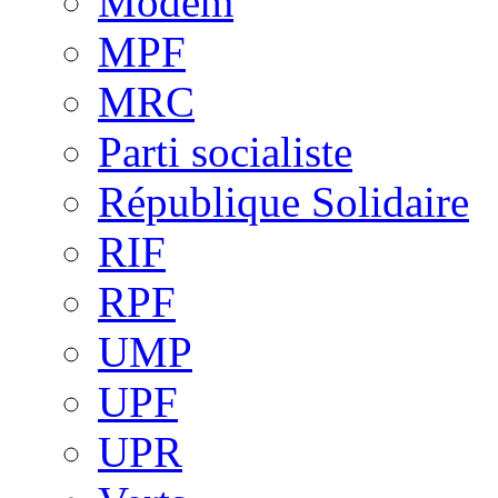
Modem
MPF
MRC
Parti socialiste
République Solidaire
RIF
RPF
UMP
UPF
UPR