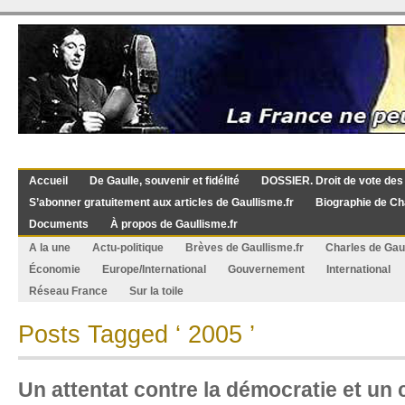
Accueil
De Gaulle, souvenir et fidélité
DOSSIER. Droit de vote des
S’abonner gratuitement aux articles de Gaullisme.fr
Biographie de Ch
Documents
À propos de Gaullisme.fr
A la une
Actu-politique
Brèves de Gaullisme.fr
Charles de Gau
Économie
Europe/International
Gouvernement
International
Réseau France
Sur la toile
Posts Tagged ‘ 2005 ’
Un attentat contre la démocratie et un