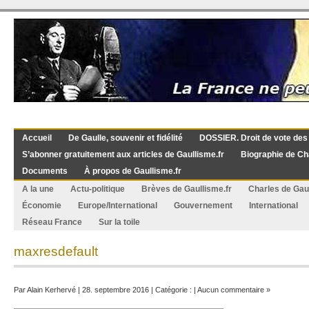
Accueil
De Gaulle, souvenir et fidélité
DOSSIER. Droit de vote des
S’abonner gratuitement aux articles de Gaullisme.fr
Biographie de Ch
Documents
À propos de Gaullisme.fr
A la une
Actu-politique
Brèves de Gaullisme.fr
Charles de Gau
Économie
Europe/International
Gouvernement
International
Réseau France
Sur la toile
maxresdefault
Par
Alain Kerhervé
| 28. septembre 2016 | Catégorie : |
Aucun commentaire »