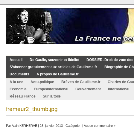
Accueil
De Gaulle, souvenir et fidélité
DOSSIER. Droit de vote des
S’abonner gratuitement aux articles de Gaullisme.fr
Biographie de Ch
Documents
À propos de Gaullisme.fr
A la une
Actu-politique
Brèves de Gaullisme.fr
Charles de Gau
Économie
Europe/International
Gouvernement
International
Réseau France
Sur la toile
fremeur2_thumb.jpg
Par
Alain KERHERVE
| 23. janvier 2013 | Catégorie : |
Aucun commentaire »