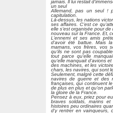
jamais. Il lui restait d’imme
un seul
Allemand, pas un seul ! 
capitulation.
Là-dessus, les nations victo
ses affaires. C’est ce qu’att
elle s’est organisée pour de 
nouveau sur la France. Et, cet
L’ennemi et ses amis préte
d’avoir été battue. Mais l
mamans, vos frères, vos s
qu’ils ne sont pas coupable
tout parce qu’elle manquai
qu’elle manquait d’avions et 
des machines, et les victoir
chars, les navires, qui sont 
Seulement, malgré cette défai
navires de guerre et des n
françaises, qui continuent l
de plus en plus et qu’on par
la gloire de la France.
Pensez à eux, priez pour eux,
braves soldats, marins et
histoires peu ordinaires quan
d’y rentrer en vainqueurs, c