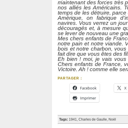
maintenant des forces très 
nos alliés les Américains. T
temps de les détruire, parce
Amérique, on fabrique d’
navires. Vous verrez un jou
découragés et, à mesure qu’i
se lever de nouveau une gr
Mes chers enfants de Franc
notre pain et notre viande. 
bois et notre charbon, vous 
fait dire que vous êtes des fil
Eh bien ! moi, je vais vou
Chers enfants de France, vou
Victoire. Ah ! comme elle sera
PARTAGER :
Facebook
X
Imprimer
Tags:
1941
,
Charles de Gaulle
,
Noël