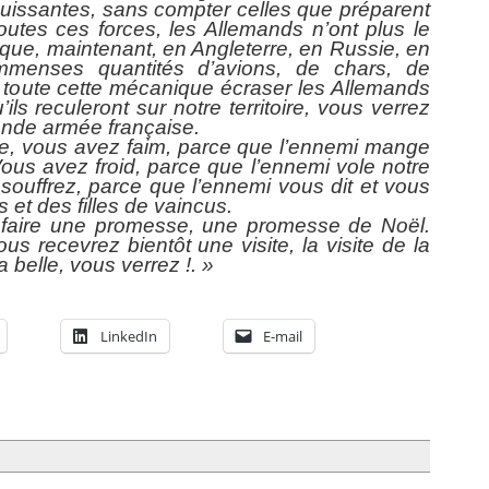
puissantes, sans compter celles que préparent
outes ces forces, les Allemands n’ont plus le
 que, maintenant, en Angleterre, en Russie, en
immenses quantités d’avions, de chars, de
r toute cette mécanique écraser les Allemands
ls reculeront sur notre territoire, vous verrez
ande armée française.
e, vous avez faim, parce que l’ennemi mange
Vous avez froid, parce que l’ennemi vole notre
souffrez, parce que l’ennemi vous dit et vous
s et des filles de vaincus.
s faire une promesse, une promesse de Noël.
s recevrez bientôt une visite, la visite de la
 belle, vous verrez !. »
LinkedIn
E-mail