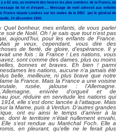
l y a 82 ans, au moment des heures les plus sombres de la France, un
message de foi et d’espoir…. Message de noël adressé aux enfants
de France depuis Londres sur les ondes de la BBC par le général de
Gaulle, 24 décembre 1941
« Quel bonheur, mes enfants, de vous parler
ce soir de Noël. Oh ! je sais que tout n’est pas
gai, aujourd’hui, pour les enfants de France.
Mais je veux, cependant, vous dire des
choses de fierté, de gloire, d’espérance. Il y
avait une fois : la France ! Les nations, vous
savez, sont comme des dames, plus ou moins
belles, bonnes et braves. Eh bien ! parmi
mesdames les nations, aucune n’a jamais été
plus belle, meilleure, ni plus brave que notre
dame la France. Mais la France a une voisine
brutale, rusée, jalouse : l’Allemagne.
L’Allemagne, enivrée d’orgueil et de
u jour, réduire en servitude les nations qui
 1914, elle s’est donc lancée à l’attaque. Mais
r sur la Marne, puis à Verdun. D’autres grandes
érique, ont eu ainsi le temps d’arriver à la
e, dont le territoire n’était nullement envahi,
. Elle s’est rendue au Maréchal Foch. Elle a
mis, en pleurant, qu’elle ne le ferait plus