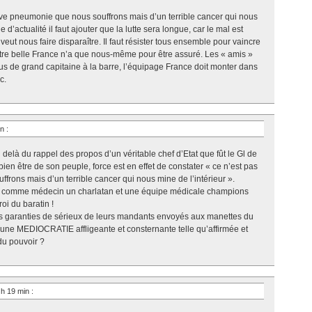
ave pneumonie que nous souffrons mais d’un terrible cancer qui nous
d’actualité il faut ajouter que la lutte sera longue, car le mal est
 veut nous faire disparaître. Il faut résister tous ensemble pour vaincre
otre belle France n’a que nous-même pour être assuré. Les « amis »
lus de grand capitaine à la barre, l’équipage France doit monter dans
c.
in
:
elà du rappel des propos d’un véritable chef d’Etat que fût le Gl de
bien être de son peuple, force est en effet de constater « ce n’est pas
rons mais d’un terrible cancer qui nous mine de l’intérieur ».
ec comme médecin un charlatan et une équipe médicale champions
oi du baratin !
des garanties de sérieux de leurs mandants envoyés aux manettes du
une MEDIOCRATIE affligeante et consternante telle qu’affirmée et
du pouvoir ?
 h 19 min
: