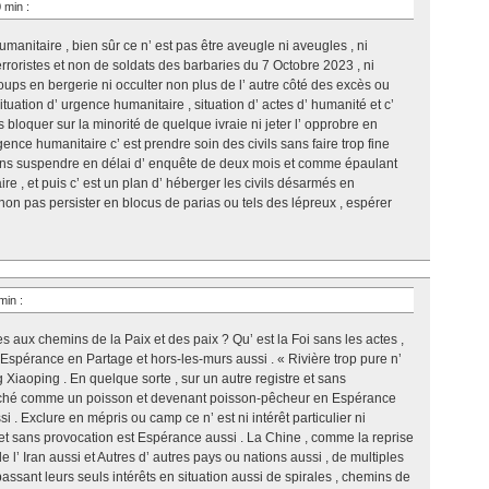
0 min
:
manitaire , bien sûr ce n’ est pas être aveugle ni aveugles , ni
erroristes et non de soldats des barbaries du 7 Octobre 2023 , ni
s en bergerie ni occulter non plus de l’ autre côté des excès ou
tuation d’ urgence humanitaire , situation d’ actes d’ humanité et c’
ns bloquer sur la minorité de quelque ivraie ni jeter l’ opprobre en
rgence humanitaire c’ est prendre soin des civils sans faire trop fine
ans suspendre en délai d’ enquête de deux mois et comme épaulant
re , et puis c’ est un plan d’ héberger les civils désarmés en
non pas persister en blocus de parias ou tels des lépreux , espérer
 min
:
s aux chemins de la Paix et des paix ? Qu’ est la Foi sans les actes ,
? Espérance en Partage et hors-les-murs aussi . « Rivière trop pure n’
Xiaoping . En quelque sorte , sur un autre registre et sans
êché comme un poisson et devenant poisson-pêcheur en Espérance
 . Exclure en mépris ou camp ce n’ est ni intérêt particulier ni
t sans provocation est Espérance aussi . La Chine , comme la reprise
 l’ Iran aussi et Autres d’ autres pays ou nations aussi , de multiples
ssant leurs seuls intérêts en situation aussi de spirales , chemins de