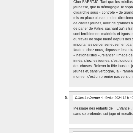
Cher BAERTJC. Tant que les médias f
jeunesse, que la démagogie, le soph
oligarchie sous « contrôle » de grand
mis en place plus ou moins directemen
de cadres,jeunes, avec de grandes re
de parler de Patrie, sachant qu’ils tr
sont terriblement matériels et égoïstes
du travail de sape mené depuis des d
importantes percer sérieusement dans
faudrait chez nous, dépasser les os
« nationalistes », relancer l’image de l
innés, chez les jeunes; c’est toujour
des choses. Relever la tête tous les j
jeunes et, sans vergogne, la « ramener
montrer, c’est un premier pas vers un
Gilles Le Dorner
4. février 2024 12 h 4
Message des enfants de l’ Enfance ,
sans se prétendre soi juge ni moralis