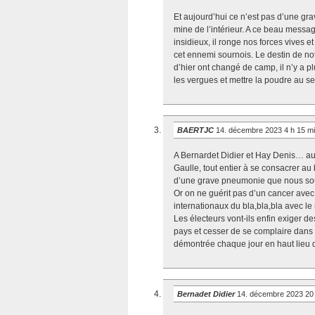
Et aujourd’hui ce n’est pas d’une gr
mine de l’intérieur. A ce beau message 
insidieux, il ronge nos forces vives et
cet ennemi sournois. Le destin de n
d’hier ont changé de camp, il n’y a p
les vergues et mettre la poudre au se
BAERTJC
14. décembre 2023 4 h 15 m
A Bernardet Didier et Hay Denis… au d
Gaulle, tout entier à se consacrer au 
d’une grave pneumonie que nous souff
Or on ne guérit pas d’un cancer av
internationaux du bla,bla,bla avec le r
Les électeurs vont-ils enfin exiger 
pays et cesser de se complaire dans 
démontrée chaque jour en haut lieu 
Bernadet Didier
14. décembre 2023 20