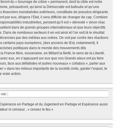
eront du « bourrage de crâne » permanent, dont la cible est notre
isme, prévaudront, qu’ainsi la Démocratie est bafouée et qu’une
s financiers mondialistes extérieurs, constituée de pseudos dirigeants
t par eux, dirigera l’Etat, il sera difficile de changer de cap. Combien
sponsabilités industrielles, pensent qu’il est « démodé » sinon réac
availlent dans de grands groupes internationaux et que leurs objectifs
. Dans de nombreux secteurs il en est ainsi et l’on voit là le résultat
écennies par des médias aux ordres. On voit par contre des réactions
 certains pays européens, (des anciens de lEst, notamment). Il
tracismes politiques dans le monde des mouvements dits
a France fière, souveraine, en titillant la fierté, le sens de la Liberté,
s avec eux, en s’appuyant sur eux que nos Grands aïeux ont pu faire
ours, face aux défaitistes et autres nouveaux « collabos », parler aux
 » dans les milieux importants de la société civile, garder l’espoir, le
e vraie action.
9 min
:
 Espérance en Partage et du Jugement en Partage et Espérance aussi
ateur ni censeur , « cessez le feu »