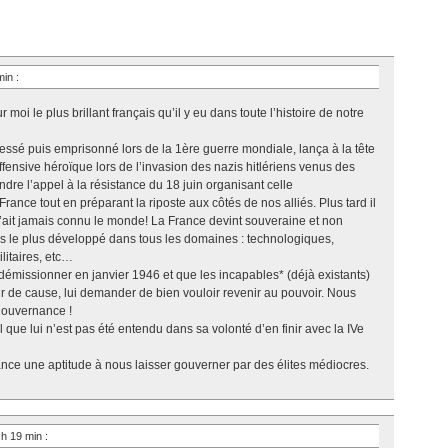
min
:
moi le plus brillant français qu’il y eu dans toute l’histoire de notre
blessé puis emprisonné lors de la 1ère guerre mondiale, lança à la tête
fensive héroïque lors de l’invasion des nazis hitlériens venus des
re l’appel à la résistance du 18 juin organisant celle
rance tout en préparant la riposte aux côtés de nos alliés. Plus tard il
 n’ait jamais connu le monde! La France devint souveraine et non
s le plus développé dans tous les domaines : technologiques,
litaires, etc…
 de démissionner en janvier 1946 et que les incapables* (déjà existants)
r de cause, lui demander de bien vouloir revenir au pouvoir. Nous
gouvernance !
 que lui n’est pas été entendu dans sa volonté d’en finir avec la IVe
ance une aptitude à nous laisser gouverner par des élites médiocres.
 h 19 min
: