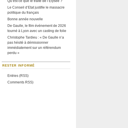
Qu’est-ce que le traité de l’Élysée ?
Le Conseil d’Etat justifie le massacre
politique du français
Bonne année nouvelle
De Gaulle, le film événement de 2026
tourné à Lyon avec un casting de folie
Christophe Tardieu : « De Gaulle n’a
pas hésité à démissionner
immédiatement sur un référendum
perdu »
RESTER INFORMÉ
Entries (RSS)
Comments RSS)