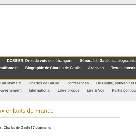
DOSSIER. Droit de vote des étrangers
Général de Gaulle, sa biographie
aullisme.fr
Biographie de Charles de Gaulle
Archives
Textes constit
Gaullisme.fr
Charles de Gaulle
Conférences
De Gaulle, souvenir et f
ouvernement
International
Libre propos
Lire & Voir
Partis politiq
x enfants de France
e :
Charles de Gaulle
|
7 comments