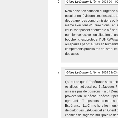
Gilles Le Dorner
5. février 2024 20 h 0
Nota bene : en situation d’ urgence hu
occulter en révisionnisme les actes t
dédouaner des compromissions ou loup
même exactions d’ ultra-colons , en si
est laisser passer et entrer le blé sa
punition collective , en situation d’ u
bouche , c’ est protéger l’ UNRWA s
ou épaulés par d’ autres en humanitai
campements provisoires en Israël et 
des actes
Gilles Le Dorner
8. février 2024 6 h 03
Qu’ est ce que l’ Espérance sans acte
est dit écrit et aussi par St-Jacques 
amasse pas de poissons » a dit Deng 
provocation , le pêcheur-pécheur p
égrenant le Temps hors-les-murs aussi
Espérance . La Chine hors-les-murs e
de dialogues Est-Ouest et en Orient de
chemins de sagesse multipolaire dépa