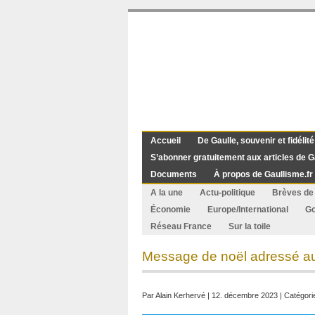
Accueil
De Gaulle, souvenir et fidélité
S’abonner gratuitement aux articles de G
Documents
À propos de Gaullisme.fr
A la une
Actu-politique
Brèves de 
Économie
Europe/International
G
Réseau France
Sur la toile
Message de noël adressé au
Par
Alain Kerhervé
| 12. décembre 2023 | Catégori