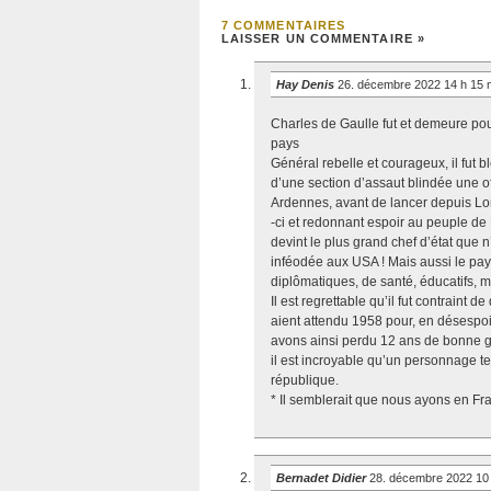
7 COMMENTAIRES
LAISSER UN COMMENTAIRE »
Hay Denis
26. décembre 2022 14 h 15 
Charles de Gaulle fut et demeure pour 
pays
Général rebelle et courageux, il fut 
d’une section d’assaut blindée une of
Ardennes, avant de lancer depuis Lond
-ci et redonnant espoir au peuple de F
devint le plus grand chef d’état que
inféodée aux USA ! Mais aussi le pay
diplômatiques, de santé, éducatifs, mi
Il est regrettable qu’il fut contraint
aient attendu 1958 pour, en désespoi
avons ainsi perdu 12 ans de bonne 
il est incroyable qu’un personnage tel
république.
* Il semblerait que nous ayons en Fr
Bernadet Didier
28. décembre 2022 10