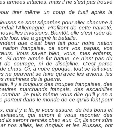
nses armées intactes, mais il ne s’est pas trouvé
pour tirer même un coup de fusil après la
rieuses se sont séparées pour aller chacune à
endait l’Allemagne. Profitant de cette naïveté,
nouvelles invasions. Bientôt, elle s’est ruée de
te fois, elle a gagné la bataille.
ndent que c’est bien fait pour notre nation
a nation française, ce sont vos papas, vos
œurs. Vous savez bien, vous, mes enfants,
s. Si notre armée fut battue, ce n’est pas du
t de courage, ni de discipline. C’est parce
de chars. Or, à notre époque, tout se fait avec
es ne peuvent se faire qu’avec les avions, les
les machines de la guerre.
te, il y a toujours des troupes françaises, des
avires marchands français, des escadrilles
e combat. Je puis même vous dire qu’il y en a
le partout dans le monde de ce qu’ils font pour
 car il y a là, je vous assure, de très bons et
 aviateurs, qui auront à vous raconter des
d ils seront rentrés chez eux. Or, ils sont sûrs
ar nos alliés, les Anglais et les Russes, ont