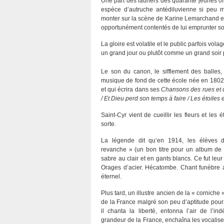
Une part des lauriers des quarante jeunes of
espèce d’autruche antédiluvienne si peu m
monter sur la scène de Karine Lemarchand e
opportunément contentés de lui emprunter so
La gloire est volatile et le public parfois 
un grand jour ou plutôt comme un grand soir po
Le son du canon, le sifflement des balles
musique de fond de cette école née en 1802 
et qui écrira dans ses
Chansons des rues et 
/ Et Dieu perd son temps à faire / Les étoiles et
Saint-Cyr vient de cueillir les fleurs et les
sorte.
La légende dit qu’en 1914, les élèves 
revanche » (un bon titre pour un album de 
sabre au clair et en gants blancs. Ce fut leu
Orages d’acier. Hécatombe. Chant funèbre 
éternel.
Plus tard, un illustre ancien de la « corniche 
de la France malgré son peu d’aptitude pour 
il chanta la liberté, entonna l’air de l’i
grandeur de la France, enchaîna les vocalises