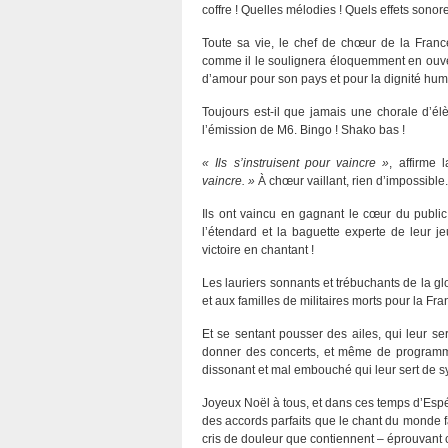
coffre ! Quelles mélodies ! Quels effets sonore
Toute sa vie, le chef de chœur de la France 
comme il le soulignera éloquemment en ouver
d’amour pour son pays et pour la dignité hum
Toujours est-il que jamais une chorale d’é
l’émission de M6. Bingo ! Shako bas !
« Ils s’instruisent pour vaincre »
, affirme 
vaincre. »
À chœur vaillant, rien d’impossible.
Ils ont vaincu en gagnant le cœur du public.
l’étendard et la baguette experte de leur j
victoire en chantant !
Les lauriers sonnants et trébuchants de la g
et aux familles de militaires morts pour la Fra
Et se sentant pousser des ailes, qui leur se
donner des concerts, et même de program
dissonant et mal embouché qui leur sert de
Joyeux Noël à tous, et dans ces temps d’Espé
des accords parfaits que le chant du monde fai
cris de douleur que contiennent – éprouvant c