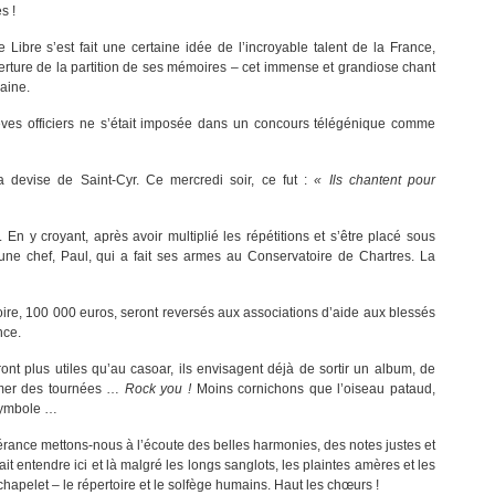
s !
Libre s’est fait une certaine idée de l’incroyable talent de la France,
ture de la partition de ses mémoires – cet immense et grandiose chant
aine.
lèves officiers ne s’était imposée dans un concours télégénique comme
la devise de Saint-Cyr. Ce mercredi soir, ce fut :
« Ils chantent pour
 En y croyant, après avoir multiplié les répétitions et s’être placé sous
eune chef, Paul, qui a fait ses armes au Conservatoire de Chartres. La
loire, 100 000 euros, seront reversés aux associations d’aide aux blessés
nce.
ront plus utiles qu’au casoar, ils envisagent déjà de sortir un album, de
mer des tournées …
Rock you !
Moins cornichons que l’oiseau pataud,
 symbole …
rance mettons-nous à l’écoute des belles harmonies, des notes justes et
t entendre ici et là malgré les longs sanglots, les plaintes amères et les
hapelet – le répertoire et le solfège humains. Haut les chœurs !