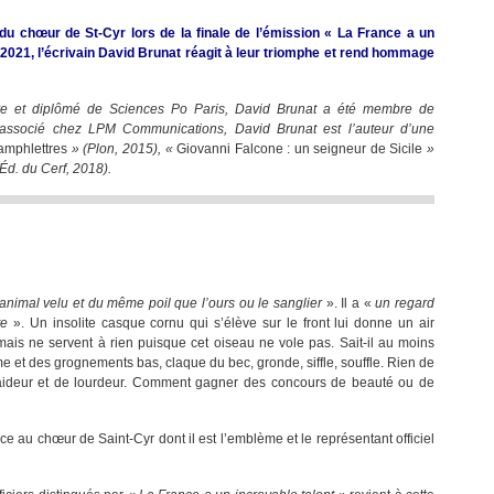
La
du chœur de St-Cyr lors de la finale de l’émission « La France a un
France
021, l’écrivain David Brunat réagit à leur triomphe et rend hommage
a
un
incroyable
ure et diplômé de Sciences Po Paris, David Brunat a été membre de
talent
nt associé chez LPM Communications, David Brunat est l’auteur d’une
:
amphlettres
» (Plon, 2015), «
Giovanni Falcone : un seigneur de Sicile
»
«
Éd. du Cerf, 2018).
Le
casoar
réhabilité
grâce
au
chœur
de
animal velu et du même poil que l’ours ou le sanglier
». Il a «
un regard
Saint-
te
». Un insolite casque cornu qui s’élève sur le front lui donne un air
Cyr
mais ne servent à rien puisque cet oiseau ne vole pas. Sait-il au moins
!
rme et des grognements bas, claque du bec, gronde, siffle, souffle. Rien de
»
laideur et de lourdeur. Comment gagner des concours de beauté ou de
âce au chœur de Saint-Cyr dont il est l’emblème et le représentant officiel