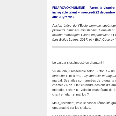
FIGAROVOX/HUMEUR –
Après la victoire 
incroyable talent »
,
mercredi 22 décembre 2
aux «Cyrards».
Ancien élève de l’École normale supérie
plusieurs cabinets ministériels. Consulta
dizaine d’ouvrages. Citons en particulier «
P
(Les Belles Lettres, 2017) et « ENA Circu s» (
Le casoar s’est imposé en chantant !
Vu de loin, il ressemble selon Buffon à «
un 
farouche
» et «
une physionomie menaçan
martial. Ses ailes sont armées de piquants 
chanter ? Non. Il fait entendre des cris d’ala
mélodieux chez ce volatile exaspérant de 
chant en étant si mal loti ?
Mais, justement, voici le casoar réhabilité gr
empanaché sur les shakos.