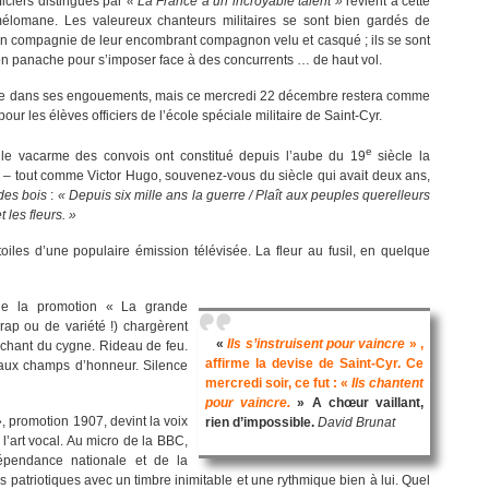
ficiers distingués par
« La France a un incroyable talent »
revient à cette
élomane. Les valeureux chanteurs militaires se sont bien gardés de
n compagnie de leur encombrant compagnon velu et casqué ; ils se sont
n panache pour s’imposer face à des concurrents … de haut vol.
volage dans ses engouements, mais ce mercredi 22 décembre restera comme
ur les élèves officiers de l’école spéciale militaire de Saint-Cyr.
e
, le vacarme des convois ont constitué depuis l’aube du 19
siècle la
– tout comme Victor Hugo, souvenez-vous du siècle qui avait deux ans,
des bois
:
« Depuis six mille ans la guerre / Plaît aux peuples querelleurs
 les fleurs. »
 étoiles d’une populaire émission télévisée. La fleur au fusil, en quelque
de la promotion « La grande
rap ou de variété !) chargèrent
«
Ils s’instruisent pour vaincre
» ,
r chant du cygne. Rideau de feu.
affirme la devise de Saint-Cyr. Ce
aux champs d’honneur. Silence
mercredi soir, ce fut : «
Ils chantent
pour vaincre.
» A chœur vaillant,
», promotion 1907, devint la voix
rien d’impossible.
David Brunat
l’art vocal. Au micro de la BBC,
ndépendance nationale et de la
 patriotiques avec un timbre inimitable et une rythmique bien à lui. Quel