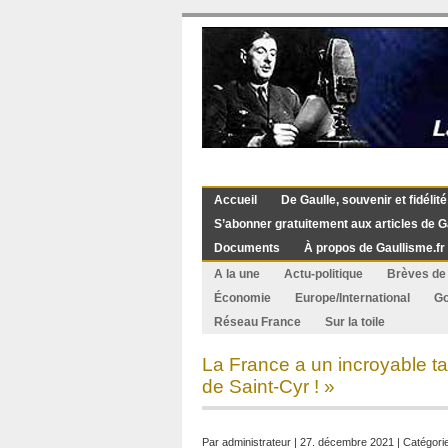
Accueil
De Gaulle, souvenir et fidélité
S’abonner gratuitement aux articles de G
Documents
À propos de Gaullisme.fr
A la une
Actu-politique
Brèves de 
Économie
Europe/International
G
Réseau France
Sur la toile
La France a un incroyable ta
de Saint-Cyr ! »
Par
administrateur
| 27. décembre 2021 | Catégori