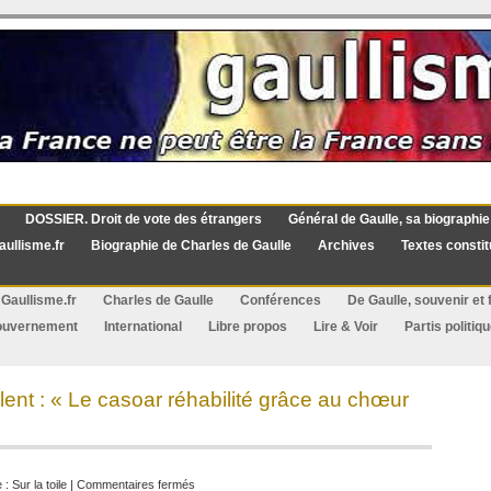
DOSSIER. Droit de vote des étrangers
Général de Gaulle, sa biographie
aullisme.fr
Biographie de Charles de Gaulle
Archives
Textes constit
Gaullisme.fr
Charles de Gaulle
Conférences
De Gaulle, souvenir et f
ouvernement
International
Libre propos
Lire & Voir
Partis politiq
lent : « Le casoar réhabilité grâce au chœur
sur
e :
Sur la toile
|
Commentaires fermés