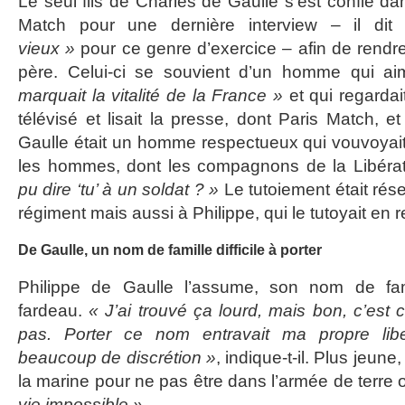
Le seul fils de Charles de Gaulle s’est confié d
Match pour une dernière interview – il di
vieux »
pour ce genre d’exercice – afin de rend
père. Celui-ci se souvient d’un homme qui ai
marquait la vitalité de la France »
et qui regardai
télévisé et lisait la presse, dont Paris Match, 
Gaulle était un homme respectueux qui vouvoyai
les hommes, dont les compagnons de la Libéra
pu dire ‘tu’ à un soldat ? »
Le tutoiement était ré
régiment mais aussi à Philippe, qui le tutoyait en r
De Gaulle, un nom de famille difficile à porter
Philippe de Gaulle l’assume, son nom de fa
fardeau.
« J’ai trouvé ça lourd, mais bon, c’est
pas. Porter ce nom entravait ma propre libe
beaucoup de discrétion »
, indique-t-il. Plus jeune, 
la marine pour ne pas être dans l’armée de terre où,
vie impossible »
.