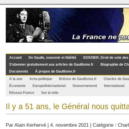
Accueil
De Gaulle, souvenir et fidélité
DOSSIER. Droit de vote des
S’abonner gratuitement aux articles de Gaullisme.fr
Biographie de Ch
Documents
À propos de Gaullisme.fr
A la une
Actu-politique
Brèves de Gaullisme.fr
Charles de Gau
Économie
Europe/International
Gouvernement
International
Réseau France
Sur la toile
Il y a 51 ans, le Général nous quitta
Par
Alain Kerhervé
| 4. novembre 2021 | Catégorie :
Char