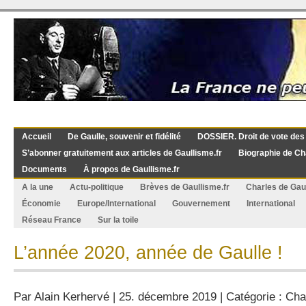
Accueil
De Gaulle, souvenir et fidélité
DOSSIER. Droit de vote des
S’abonner gratuitement aux articles de Gaullisme.fr
Biographie de Ch
Documents
À propos de Gaullisme.fr
A la une
Actu-politique
Brèves de Gaullisme.fr
Charles de Gau
Économie
Europe/International
Gouvernement
International
Réseau France
Sur la toile
L’année 2020, année de Gaulle !
Par
Alain Kerhervé
| 25. décembre 2019 | Catégorie :
Cha