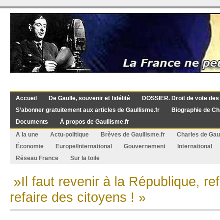
Accueil
De Gaulle, souvenir et fidélité
DOSSIER. Droit de vote des
S’abonner gratuitement aux articles de Gaullisme.fr
Biographie de Ch
Documents
À propos de Gaullisme.fr
A la une
Actu-politique
Brèves de Gaullisme.fr
Charles de Gau
Économie
Europe/International
Gouvernement
International
Réseau France
Sur la toile
»Il faut revenir à la République, re
refaire des citoyens ! »