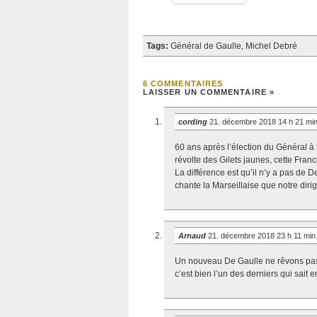
Tags:
Général de Gaulle
,
Michel Debré
6 COMMENTAIRES
LAISSER UN COMMENTAIRE »
cording
21. décembre 2018 14 h 21 mi
60 ans après l’élection du Général à 
révolte des Gilets jaunes, cette Fran
La différence est qu’il n’y a pas de D
chante la Marseillaise que notre dirig
Arnaud
21. décembre 2018 23 h 11 mi
Un nouveau De Gaulle ne rêvons pas 
c’est bien l’un des derniers qui sait