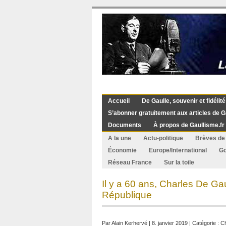
Accueil
De Gaulle, souvenir et fidélité
S’abonner gratuitement aux articles de G
Documents
À propos de Gaullisme.fr
A la une
Actu-politique
Brèves de 
Économie
Europe/International
G
Réseau France
Sur la toile
Il y a 60 ans, Charles De Ga
République
Par
Alain Kerhervé
| 8. janvier 2019 | Catégorie :
Ch