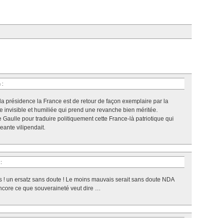
n
:
la présidence la France est de retour de façon exemplaire par la
ce invisible et humiliée qui prend une revanche bien méritée.
e Gaulle pour traduire politiquement cette France-là patriotique qui
eante vilipendait.
n
:
! un ersatz sans doute ! Le moins mauvais serait sans doute NDA
 encore ce que souveraineté veut dire …