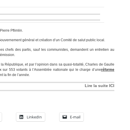
E
ierre Pflimlin.
ouvernement général et création d’un Comité de salut public local.
es chefs des partis, sauf les communistes, demandent un entretien au
démission.
a République, et par l’opinion dans sa quasi-totalité, Charles de Gaulle
ix sur 553 votants à l’Assemblée nationale qui le charge d’une
réforme
nt la fin de l’année.
Lire la suite ICI
LinkedIn
E-mail