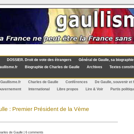
DOSSIER. Droit de vote des étrangers
Général de Gaulle, sa biographie
aullisme.fr
Biographie de Charles de Gaulle
Archives
Textes constit
Gaullisme.fr
Charles de Gaulle
Conférences
De Gaulle, souvenir et f
ouvernement
International
Libre propos
Lire & Voir
Partis politiq
ulle : Premier Président de la Vème
arles de Gaulle
|
6 comments