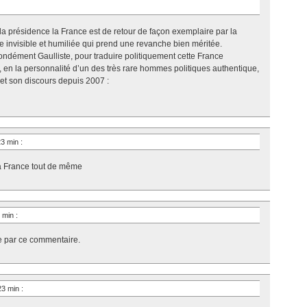
la présidence la France est de retour de façon exemplaire par la
ce invisible et humiliée qui prend une revanche bien méritée.
ofondément Gaulliste, pour traduire politiquement cette France
e, en la personnalité d’un des très rare hommes politiques authentique,
et son discours depuis 2007 :
 23 min
:
 la France tout de même
2 min
:
e par ce commentaire.
 23 min
: