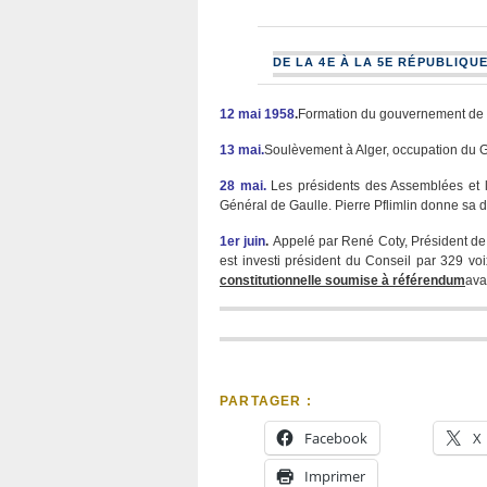
DE LA 4E À LA 5E RÉPUBLIQU
12 mai 1958
.
Formation du gouvernement de P
13 mai.
Soulèvement à Alger, occupation du G
28 mai.
Les présidents des Assemblées et l
Général de Gaulle. Pierre Pflimlin donne sa 
1er juin
.
Appelé par René Coty, Président de l
est investi président du Conseil par 329 vo
constitutionnelle soumise à référendum
ava
PARTAGER :
Facebook
X
Imprimer