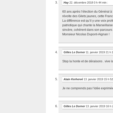
Hay
22. décembre 2018 0 h 44 min
:
60 ans après l’élection du Général à 
révolte des Gilets jaunes, cette Fran
La différence est qu’il y une voix pr
patriotique qui chante la Marseillais
sincère, cohérent dans son parcours 
Monsieur Nicolas Dupont-Aignan !
Gilles Le Dorner
11. janvier 2019 21 h
Stop la honte et de déraisons . vive
Alain Kerhervé
13. janvier 2019 15 h 5
Je ne comprends pas l’idée exprimé
Gilles Le Dorner
13. janvier 2019 16 h