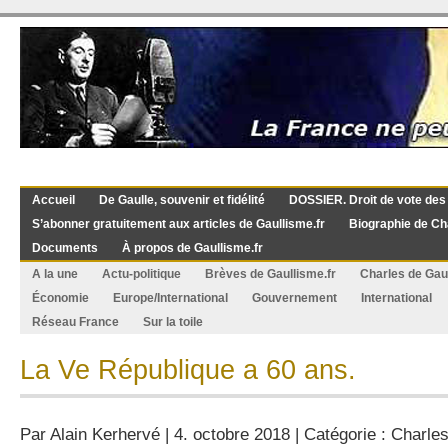
Accueil
De Gaulle, souvenir et fidélité
DOSSIER. Droit de vote des
S’abonner gratuitement aux articles de Gaullisme.fr
Biographie de Ch
Documents
À propos de Gaullisme.fr
A la une
Actu-politique
Brèves de Gaullisme.fr
Charles de Gau
Économie
Europe/International
Gouvernement
International
Réseau France
Sur la toile
La Ve République a 60 ans.
Par
Alain Kerhervé
| 4. octobre 2018 | Catégorie :
Charles