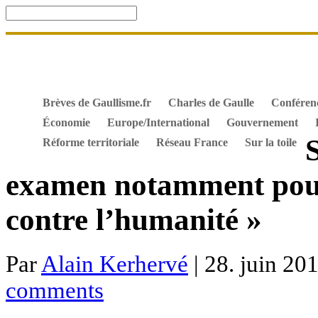
Accueil
De Gaulle, souvenir et fidélité
DOSSIER. Dro
Mes ouvrages
S’abonner gratuitement aux articles de 
Textes constitutionnels
Hommes de l’Histoire
Docum
Brèves de Gaullisme.fr
Charles de Gaulle
Conféren
Économie
Europe/International
Gouvernement
Réforme territoriale
Réseau France
Sur la toile
examen notamment pour
contre l’humanité »
Par
Alain Kerhervé
| 28. juin 201
comments