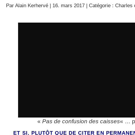
Par
Alain Kerhervé
| 16. mars 2017 | Catégorie :
Charles 
vidéo
«
Pas de confusion des caisses
« … p
ET SI, PLUTÔT QUE DE CITER EN PERMAN