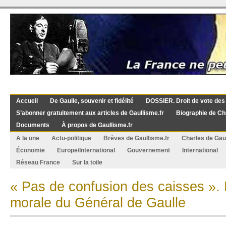
Accueil
De Gaulle, souvenir et fidélité
DOSSIER. Droit de vote des
S’abonner gratuitement aux articles de Gaullisme.fr
Biographie de Ch
Documents
À propos de Gaullisme.fr
A la une
Actu-politique
Brèves de Gaullisme.fr
Charles de Gau
Économie
Europe/International
Gouvernement
International
Réseau France
Sur la toile
« Pas de confusion des caisses ». 
morale du Général de Gaulle