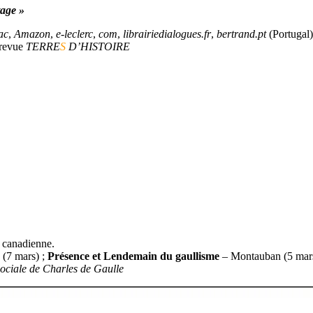
tage »
ac
,
Amazon
,
e-leclerc
,
com
,
librairiedialogues.fr
,
bertrand.pt
(Portugal
 revue
TERRE
S
D’HISTOIRE
t canadienne.
(7 mars) ;
Présence et Lendemain du gaullisme
– Montauban (5 mars
 sociale de Charles de Gaulle