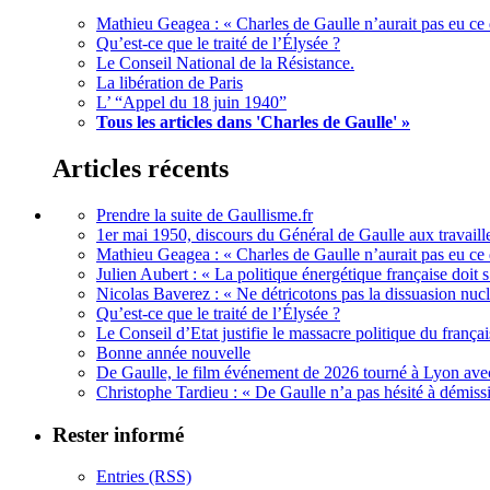
Mathieu Geagea : « Charles de Gaulle n’aurait pas eu ce d
Qu’est-ce que le traité de l’Élysée ?
Le Conseil National de la Résistance.
La libération de Paris
L’ “Appel du 18 juin 1940”
Tous les articles dans 'Charles de Gaulle' »
Articles récents
Prendre la suite de Gaullisme.fr
1er mai 1950, discours du Général de Gaulle aux travaille
Mathieu Geagea : « Charles de Gaulle n’aurait pas eu ce d
Julien Aubert : « La politique énergétique française doi
Nicolas Baverez : « Ne détricotons pas la dissuasion nucl
Qu’est-ce que le traité de l’Élysée ?
Le Conseil d’Etat justifie le massacre politique du françai
Bonne année nouvelle
De Gaulle, le film événement de 2026 tourné à Lyon avec
Christophe Tardieu : « De Gaulle n’a pas hésité à démi
Rester informé
Entries (RSS)