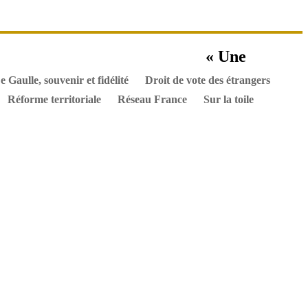
es ouvrages
« Une
els
Hommes de l’Histoire
Documents
e Gaulle, souvenir et fidélité
Droit de vote des étrangers
Réforme territoriale
Réseau France
Sur la toile