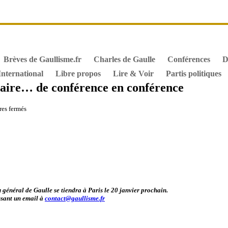
it de vote des étrangers
Général de Gaulle, sa biographie
M
iographie de Charles de Gaulle
Archives
Textes constitutionn
Brèves de Gaullisme.fr
Charles de Gaulle
Conférences
D
International
Libre propos
Lire & Voir
Partis politiques
éraire… de conférence en conférence
sur
es fermés
«
Une
révolution
en
héritage
»
poursuit
son
itinéraire…
de
 général de Gaulle se tiendra à Paris le 20 janvier prochain.
conférence
essant un email à
contact@gaullisme.fr
en
conférence