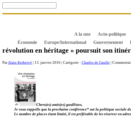
Accueil
De Gaulle, souvenir et fidélité
DOSSIER. Dro
S’abonner gratuitement aux articles de Gaullisme.fr
B
À propos de Gaullisme.fr
A la une
Actu-politique
Économie
Europe/International
Gouvernement
révolution en héritage » poursuit son itin
Par
Alain Kerhervé
| 13. janvier 2016 | Catégorie :
Charles de Gaulle
|
Commentair
Chers(es) amis(es) gaullistes,
Je vous rappelle que la prochaine conférence* sur la politique sociale du
Le nombre de places étant limité, il est préférable de les réserver en adr