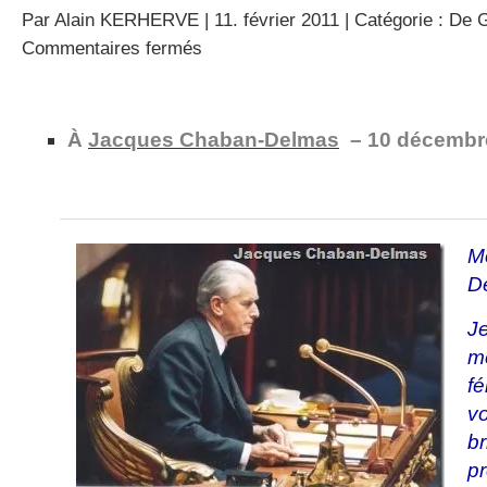
Par
Alain KERHERVE
| 11. février 2011 | Catégorie :
De G
sur
Commentaires fermés
Le
gaulliste
Chaban-
Delmas
À
Jacques Chaban-Delmas
– 10 décembr
président
de
l’Assemblée
Nationale
M
D
J
m
f
v
b
p