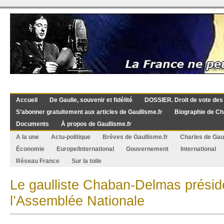
Accueil
De Gaulle, souvenir et fidélité
DOSSIER. Droit de vote des
S’abonner gratuitement aux articles de Gaullisme.fr
Biographie de Ch
Documents
À propos de Gaullisme.fr
A la une
Actu-politique
Brèves de Gaullisme.fr
Charles de Gau
Économie
Europe/International
Gouvernement
International
Réseau France
Sur la toile
Le gaulliste Chaban-Delmas présid
l’Assemblée Nationale