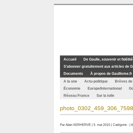
Accueil
De Gaulle, souvenir et fidélité
S’abonner gratuitement aux articles de G
Documents
À propos de Gaullisme.fr
A la une
Actu-politique
Brèves de 
Économie
Europe/International
G
Réseau France
Sur la toile
photo_0302_459_306_7598
Par
Alain KERHERVE
| 5. mai 2010 | Catégorie : |
A