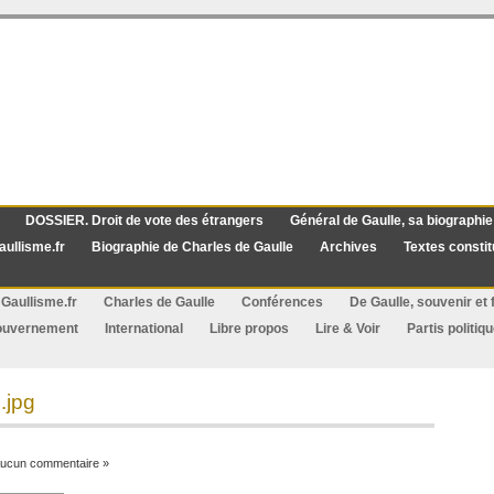
DOSSIER. Droit de vote des étrangers
Général de Gaulle, sa biographie
aullisme.fr
Biographie de Charles de Gaulle
Archives
Textes constit
Gaullisme.fr
Charles de Gaulle
Conférences
De Gaulle, souvenir et f
ouvernement
International
Libre propos
Lire & Voir
Partis politiq
.jpg
ucun commentaire »