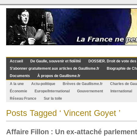
Accueil
De Gaulle, souvenir et fidélité
DOSSIER. Droit de vote des
S’abonner gratuitement aux articles de Gaullisme.fr
Biographie de Ch
Documents
À propos de Gaullisme.fr
A la une
Actu-politique
Brèves de Gaullisme.fr
Charles de Gau
Économie
Europe/International
Gouvernement
International
Réseau France
Sur la toile
Posts Tagged ‘ Vincent Goyet ’
Affaire Fillon : Un ex-attaché parlemen