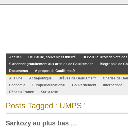
Accueil
De Gaulle, souvenir et fidélité
DOSSIER. Droit de vote des
S’abonner gratuitement aux articles de Gaullisme.fr
Biographie de Ch
Documents
À propos de Gaullisme.fr
A la une
Actu-politique
Brèves de Gaullisme.fr
Charles de Gau
Économie
Europe/International
Gouvernement
International
Réseau France
Sur la toile
Posts Tagged ‘ UMPS ’
Sarkozy au plus bas …