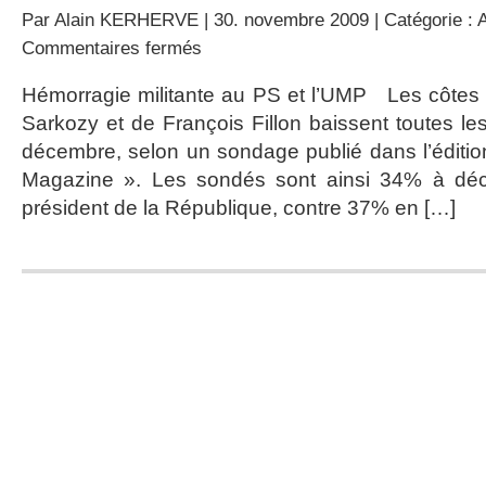
Par
Alain KERHERVE
| 30. novembre 2009 | Catégorie :
A
sur
Commentaires fermés
Sarkozy
au
Hémorragie militante au PS et l’UMP Les côtes 
plus
Sarkozy et de François Fillon baissent toutes le
bas
…
décembre, selon un sondage publié dans l’éditi
Magazine ». Les sondés sont ainsi 34% à décl
président de la République, contre 37% en […]