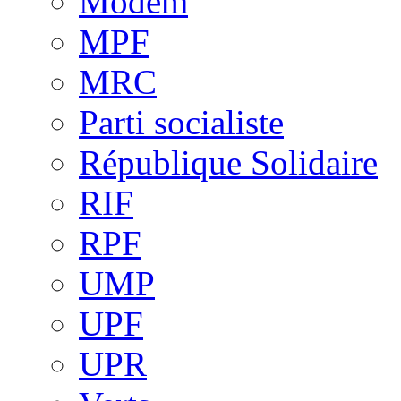
Modem
MPF
MRC
Parti socialiste
République Solidaire
RIF
RPF
UMP
UPF
UPR