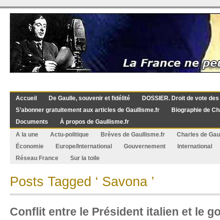
Accueil
De Gaulle, souvenir et fidélité
DOSSIER. Droit de vote des
S’abonner gratuitement aux articles de Gaullisme.fr
Biographie de Ch
Documents
À propos de Gaullisme.fr
A la une
Actu-politique
Brèves de Gaullisme.fr
Charles de Gau
Économie
Europe/International
Gouvernement
International
Réseau France
Sur la toile
Posts Tagged ‘ Savona ’
Conflit entre le Président italien et le