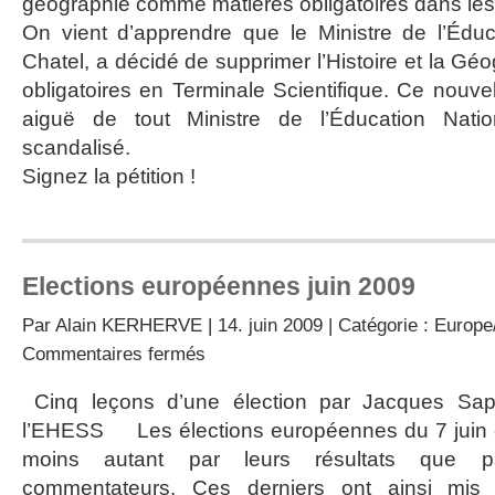
géographie comme matières obligatoires dans les 
azimuts
On vient d’apprendre que le Ministre de l’Éduc
Chatel, a décidé de supprimer l’Histoire et la G
obligatoires en Terminale Scientifique. Ce nouve
aiguë de tout Ministre de l’Éducation Natio
scandalisé.
Signez la pétition !
Elections européennes juin 2009
Par
Alain KERHERVE
| 14. juin 2009 | Catégorie :
Europe/
sur
Commentaires fermés
Elections
européennes
Cinq leçons d’une élection par Jacques Sapir
juin
l’EHESS Les élections européennes du 7 juin 
2009
moins autant par leurs résultats que p
commentateurs. Ces derniers ont ainsi mi