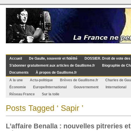
Accueil
De Gaulle, souvenir et fidélité
DOSSIER. Droit de vote des
S’abonner gratuitement aux articles de Gaullisme.fr
Biographie de Ch
Documents
À propos de Gaullisme.fr
A la une
Actu-politique
Brèves de Gaullisme.fr
Charles de Gau
Économie
Europe/International
Gouvernement
International
Réseau France
Sur la toile
Posts Tagged ‘ Sapir ’
L’affaire Benalla : nouvelles pitreries 