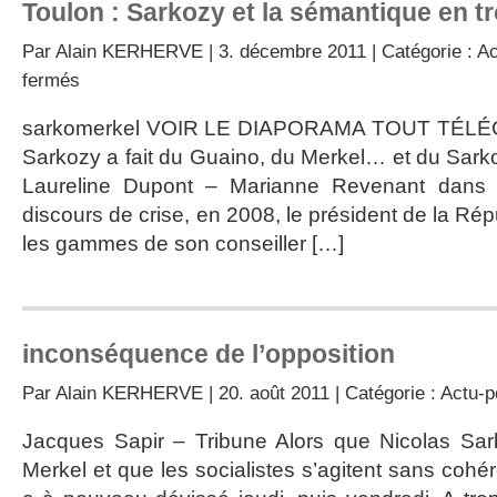
Toulon : Sarkozy et la sémantique en t
Par
Alain KERHERVE
| 3. décembre 2011 | Catégorie :
Ac
sur
fermés
Toulon
:
sarkomerkel VOIR LE DIAPORAMA TOUT T
Sarkozy
Sarkozy a fait du Guaino, du Merkel… et du Sark
et
la
Laureline Dupont – Marianne Revenant dans l
sémantique
discours de crise, en 2008, le président de la R
en
trompe-
les gammes de son conseiller […]
l’œil
inconséquence de l’opposition
Par
Alain KERHERVE
| 20. août 2011 | Catégorie :
Actu-po
Jacques Sapir – Tribune Alors que Nicolas Sar
Merkel et que les socialistes s’agitent sans cohé