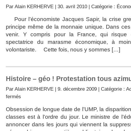
Par
Alain KERHERVE
| 30. avril 2010 | Catégorie :
Écono
Pour l’économiste Jacques Sapir, la crise gr
principe même de la monnaie unique. Dans ces c
venir. Y compris pour la France, qui risque
spectatrice du marasme économique, à moins
volontariste. Cette fois, nous y sommes […]
Histoire – géo ! Protestation tous azim
Par
Alain KERHERVE
| 9. décembre 2009 | Catégorie :
Ac
sur
fermés
Histoire
–
Obsession de longue date de l’UMP, la disparitio
géo
classes est à l’ordre du jour. Le ministre de l’éd
!
Protestation
annoncer dans les jours qui viennent la suppressi
tous