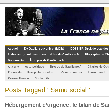
Accueil
De Gaulle, souvenir et fidélité
DOSSIER. Droit de vote des
S’abonner gratuitement aux articles de Gaullisme.fr
Biographie de Ch
Documents
À propos de Gaullisme.fr
A la une
Actu-politique
Brèves de Gaullisme.fr
Charles de Gau
Économie
Europe/International
Gouvernement
International
Réseau France
Sur la toile
Posts Tagged ‘ Samu social ’
Hébergement d’urgence: le bilan de S