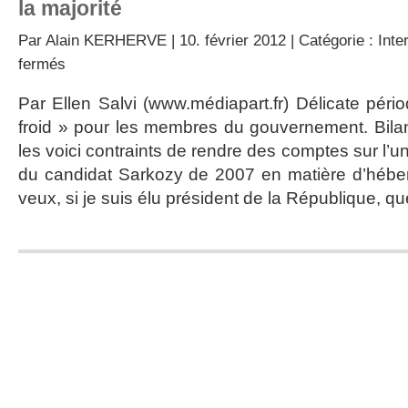
la majorité
Par
Alain KERHERVE
| 10. février 2012 | Catégorie :
Inte
sur
fermés
Hébergement
d’urgence:
Par Ellen Salvi (www.médiapart.fr) Délicate péri
le
froid » pour les membres du gouvernement. Bila
bilan
de
les voici contraints de rendre des comptes sur l
Sarkozy
du candidat Sarkozy de 2007 en matière d’hébe
embarrasse
la
veux, si je suis élu président de la République, q
majorité