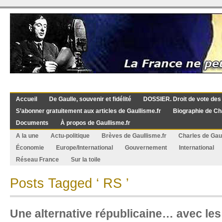
Accueil
De Gaulle, souvenir et fidélité
DOSSIER. Droit de vote des
S’abonner gratuitement aux articles de Gaullisme.fr
Biographie de Ch
Documents
À propos de Gaullisme.fr
A la une
Actu-politique
Brèves de Gaullisme.fr
Charles de Gau
Économie
Europe/International
Gouvernement
International
Réseau France
Sur la toile
Posts Tagged ‘ RS ’
Une alternative républicaine… avec les