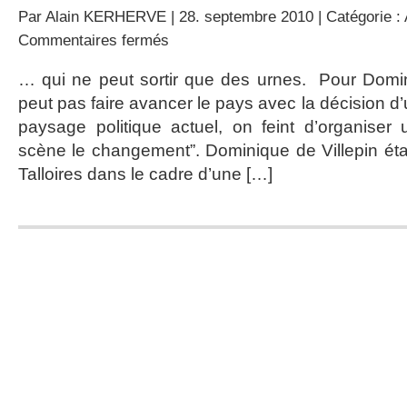
Par
Alain KERHERVE
| 28. septembre 2010 | Catégorie :
sur
Commentaires fermés
Une
alternative
… qui ne peut sortir que des urnes. Pour Domin
républicaine…
peut pas faire avancer le pays avec la décision 
avec
les
paysage politique actuel, on feint d’organiser
urnes
scène le changement”. Dominique de Villepin étai
Talloires dans le cadre d’une […]