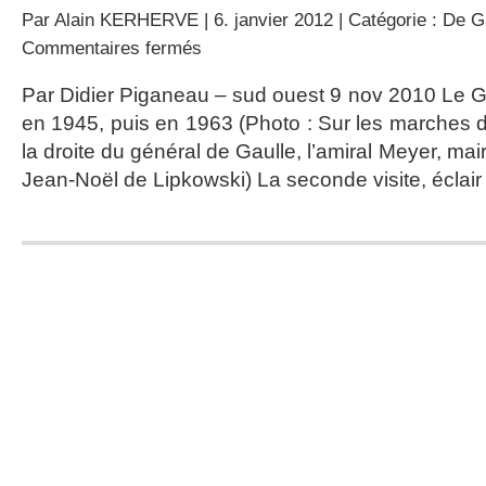
Par
Alain KERHERVE
| 6. janvier 2012 | Catégorie :
De Ga
sur
Commentaires fermés
De
Gaulle,
Par Didier Piganeau – sud ouest 9 nov 2010 Le 
deux
en 1945, puis en 1963 (Photo : Sur les marches 
fois
à
la droite du général de Gaulle, l’amiral Meyer, ma
Royan
Jean-Noël de Lipkowski) La seconde visite, éclair