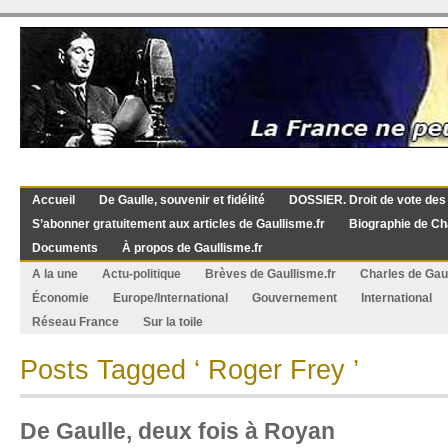
Accueil
De Gaulle, souvenir et fidélité
DOSSIER. Droit de vote des
S’abonner gratuitement aux articles de Gaullisme.fr
Biographie de Ch
Documents
À propos de Gaullisme.fr
A la une
Actu-politique
Brèves de Gaullisme.fr
Charles de Gau
Économie
Europe/International
Gouvernement
International
Réseau France
Sur la toile
Posts Tagged ‘ Roger Frey ’
De Gaulle, deux fois à Royan