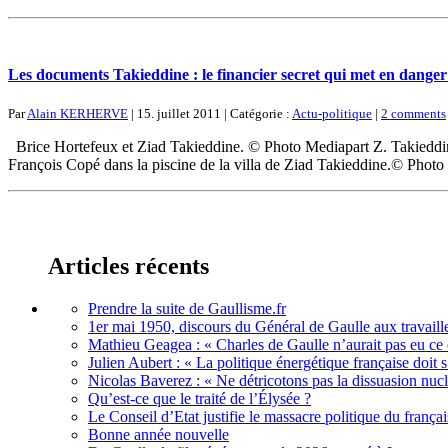
Les documents Takieddine : le financier secret qui met en danger
Par
Alain KERHERVE
| 15. juillet 2011 | Catégorie :
Actu-politique
|
2 comments
Brice Hortefeux et Ziad Takieddine. © Photo Mediapart Z. Takieddi
François Copé dans la piscine de la villa de Ziad Takieddine.© Pho
Articles récents
Prendre la suite de Gaullisme.fr
1er mai 1950, discours du Général de Gaulle aux travaille
Mathieu Geagea : « Charles de Gaulle n’aurait pas eu ce d
Julien Aubert : « La politique énergétique française doi
Nicolas Baverez : « Ne détricotons pas la dissuasion nucl
Qu’est-ce que le traité de l’Élysée ?
Le Conseil d’Etat justifie le massacre politique du françai
Bonne année nouvelle