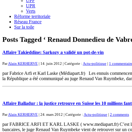
UPF
UPR
Verts
Réforme territoriale
Réseau France
Sur la toile
Posts Tagged ‘ Renaud Donnedieu de Vabre
Affaire Takieddine: Sarkozy a validé un pot-de-vin
Par
Alain KERHERVE
| 14. juin 2012 | Catégorie :
Actu-politique
|
1 commentaire
par Fabrice Arfi et Karl Laske (Médiapart.fr) Les ennuis commencent
la République a été communiqué au juge Renaud Van Ruymbeke, dans l
Affaire Balladur : la justice retrouve en Suisse les 10 millions fa
Par
Alain KERHERVE
| 24. mars 2012 | Catégorie :
Actu-politique
|
2 comments
par FABRICE ARFI ET KARL LASKE ( www.mediapart.fr) C’est la connex
bancaires, le juge Renaud Van Ruymbeke vient de retrouver sur un com