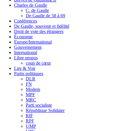
Charles de Gaulle
C. de Gaulle
De Gaulle de 58 à 69
Conférences
De Gaulle, souvenir et fidélité
Droit de vote des étrangers
Économie
Europe/International
Gouvernement
International
Libre propos
coup de cœur
Lire & Voir
Partis politiques
DLR
FN
Modem
MPF
MRC
Parti socialiste
République Solidaire
RIF
RPF
UMP