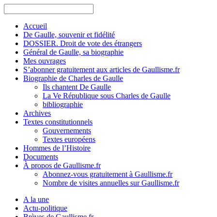
Accueil
De Gaulle, souvenir et fidélité
DOSSIER. Droit de vote des étrangers
Général de Gaulle, sa biographie
Mes ouvrages
S’abonner gratuitement aux articles de Gaullisme.fr
Biographie de Charles de Gaulle
Ils chantent De Gaulle
La Ve République sous Charles de Gaulle
bibliographie
Archives
Textes constitutionnels
Gouvernements
Textes européens
Hommes de l’Histoire
Documents
À propos de Gaullisme.fr
Abonnez-vous gratuitement à Gaullisme.fr
Nombre de visites annuelles sur Gaullisme.fr
A la une
Actu-politique
Brèves de Gaullisme.fr