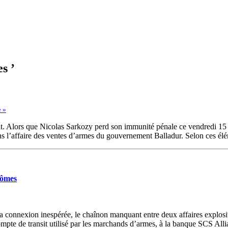
s ’
 »
. Alors que Nicolas Sarkozy perd son immunité pénale ce vendredi 15 
’affaire des ventes d’armes du gouvernement Balladur. Selon ces élém
ntômes
ion inespérée, le chaînon manquant entre deux affaires explosives :
pte de transit utilisé par les marchands d’armes, à la banque SCS All