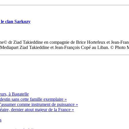
 le clan Sarkozy
ne© dr Ziad Takieddine en compagnie de Brice Hortefeux et Jean-Franç
to Mediapart Ziad Takieddine et Jean-François Copé au Liban. © Photo 
urs, à Bagatelle
estin sans cette famille exemplaire »
t s’assumer comme instrument de puissance »
éaire, dernier atout majeur de la France »
s