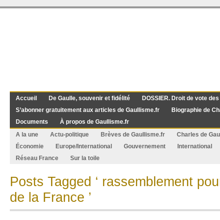
Accueil
De Gaulle, souvenir et fidélité
DOSSIER. Droit de vote des
S’abonner gratuitement aux articles de Gaullisme.fr
Biographie de Ch
Documents
À propos de Gaullisme.fr
A la une
Actu-politique
Brèves de Gaullisme.fr
Charles de Gau
Économie
Europe/International
Gouvernement
International
Réseau France
Sur la toile
Posts Tagged ‘ rassemblement pou
de la France ’