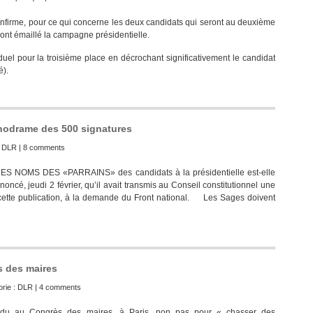
 confirme, pour ce qui concerne les deux candidats qui seront au deuxième
i ont émaillé la campagne présidentielle.
uel pour la troisième place en décrochant significativement le candidat
é).
chodrame des 500 signatures
:
DLR
|
8 comments
ES NOMS DES «PARRAINS» des candidats à la présidentielle est-elle
noncé, jeudi 2 février, qu’il avait transmis au Conseil constitutionnel une
r cette publication, à la demande du Front national. Les Sages doivent
 des maires
rie :
DLR
|
4 comments
endu au Congrès des maires, à Paris, non pas pour « chasser des