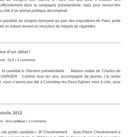
officiellement dans la campagne présidentielle, mais pour rencon-trer
au côté d’un animal politique décomplexé.
n parallèle du congrès éponyme au parc des expositions de Paris, porte
bé en extase devant un recycleur de mégots de cigarettes.
ce d’un idéal !
rie :
DLR
|
3 comments
e et candidat à l’élection présidentielle Maison natale de Charles de
ARGER Comme tous les ans, accompagné de jeunes, j’ai rendu
, nous n’avons pas été à Colombey-les-Deux-Eglises mais à Lille, pour
tielle 2012
ie :
Actu-politique
|
2 comments
 de me porter candidat » JP Chevènement Jean-Pierre Chevènement a