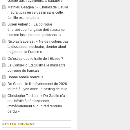
Gaulle aux travailleurs, à Bagatelle
Mathieu Geagea : « Charles de Gaulle
n’aurait pas eu ce destin sans cette
famille exemplaire »
Julien Aubert : « La politique
énergétique française doit s’assumer
comme instrument de puissance »
Nicolas Baverez : « Ne détricotons pas
la dissuasion nucléaire, dernier atout
majeur de la France »
Qu’est-ce que le traité de l’Élysée ?
Le Conseil d’Etat justifie le massacre
politique du français
Bonne année nouvelle
De Gaulle, le film événement de 2026
tourné à Lyon avec un casting de folie
Christophe Tardieu : « De Gaulle n’a
pas hésité à démissionner
immédiatement sur un référendum
perdu »
RESTER INFORMÉ