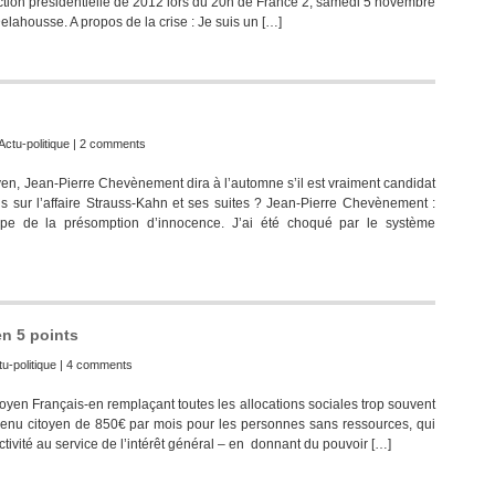
ection présidentielle de 2012 lors du 20h de France 2, samedi 5 novembre
elahousse. A propos de la crise : Je suis un […]
Actu-politique
|
2 comments
en, Jean-Pierre Chevènement dira à l’automne s’il est vraiment candidat
s sur l’affaire Strauss-Kahn et ses suites ? Jean-Pierre Chevènement :
cipe de la présomption d’innocence. J’ai été choqué par le système
en 5 points
u-politique
|
4 comments
toyen Français-en remplaçant toutes les allocations sociales trop souvent
venu citoyen de 850€ par mois pour les personnes sans ressources, qui
ctivité au service de l’intérêt général – en donnant du pouvoir […]