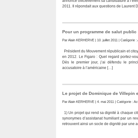
annoncé officiellement sa candidature à l’él
2011. Il répondait aux questions de Laurent D
Pour un programme de salut public
Par
Alain KERHERVE
| 10. juillet 2011 | Catégorie :
Président du Mouvement républicain et citoy
en 2012. Le Figaro : Quel regard portez-vou
Dès le premier jour, j’ai défendu le prin
accusatoire à l’américaine […]
Le projet de Dominique de Villepin 
Par
Alain KERHERVE
| 4. mai 2011 | Catégorie :
Act
1) Un projet qui rend sa dignité à chaque ci
synonymes d’assistanat humiliant par un re
retrouvent ainsi un socle de dignité par une a