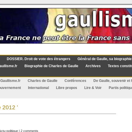
DOSSIER. Droit de vote des étrangers
Général de Gaulle, sa biographie
aullisme.fr
Biographie de Charles de Gaulle
Archives
Textes constit
Gaullisme.fr
Charles de Gaulle
Conférences
De Gaulle, souvenir et f
ouvernement
International
Libre propos
Lire & Voir
Partis politiq
e 2012 ’
Actu-politique
|
2 comments