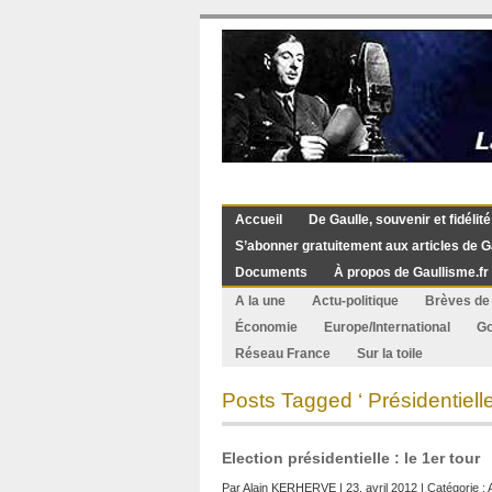
Accueil
De Gaulle, souvenir et fidélité
S’abonner gratuitement aux articles de G
Documents
À propos de Gaullisme.fr
A la une
Actu-politique
Brèves de 
Économie
Europe/International
G
Réseau France
Sur la toile
Posts Tagged ‘ Présidentiell
Election présidentielle : le 1er tour
Par
Alain KERHERVE
| 23. avril 2012 | Catégorie :