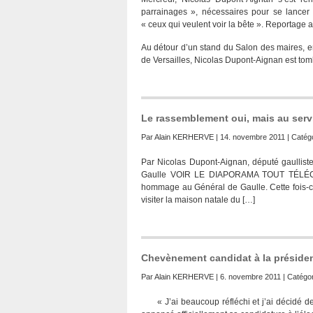
parrainages », nécessaires pour se lancer 
« ceux qui veulent voir la bête ». Reportage 
Au détour d’un stand du Salon des maires, e
de Versailles, Nicolas Dupont-Aignan est tom
Le rassemblement oui, mais au servi
Par
Alain KERHERVE
| 14. novembre 2011 | Catégo
Par Nicolas Dupont-Aignan, député gaullist
Gaulle VOIR LE DIAPORAMA TOUT TÉLÉCH
hommage au Général de Gaulle. Cette fois-ci
visiter la maison natale du […]
Chevènement candidat à la présiden
Par
Alain KERHERVE
| 6. novembre 2011 | Catégor
« J’ai beaucoup réfléchi et j’ai décidé