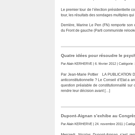
Le premier tour de l’élection présidentielle
tour, les résultats des sondages multiples qu
Derrière, Marine Le Pen (FN) remporte son d
du Front de gauche (Parti communiste relook
Quatre idées pour résoudre le psy
Par
Alain KERHERVE
| 6. février 2012 | Catégorie 
Par Jean-Marie Pottier LA PUBLICATION D
anticonstitutionnelle ? Le Conseil d’Etat a an
question préalable de constitutionnalité su
rendre leur décision avant […]
Dupont-Aignan s’exhibe au Congrès
Par
Alain KERHERVE
| 24. novembre 2011 | Catégo
Mercredi, Nicolas Dupont-Aignan s’est r