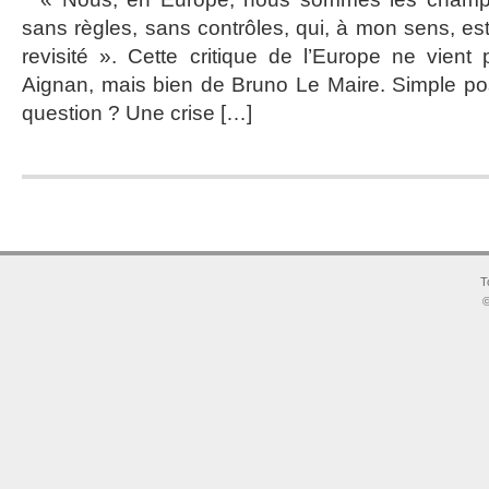
Le
sans règles, sans contrôles, qui, à mon sens, est a
Maire
remet
revisité ». Cette critique de l’Europe ne vien
en
Aignan, mais bien de Bruno Le Maire. Simple po
cause
la
question ? Une crise […]
mondialisation
T
©