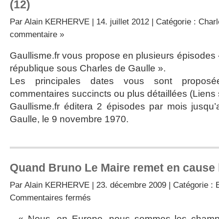
(12)
Par
Alain KERHERVE
| 14. juillet 2012 | Catégorie :
Charl
commentaire »
Gaullisme.fr vous propose en plusieurs épisodes 
république sous Charles de Gaulle ».
Les principales dates vous sont propos
commentaires succincts ou plus détaillées (Liens s
Gaullisme.fr éditera 2 épisodes par mois jusqu
Gaulle, le 9 novembre 1970.
Quand Bruno Le Maire remet en cause l
Par
Alain KERHERVE
| 23. décembre 2009 | Catégorie :
sur
Commentaires fermés
Quand
Bruno
« Nous, en Europe, nous sommes les champio