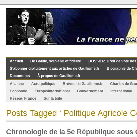
Accueil
De Gaulle, souvenir et fidélité
DOSSIER. Droit de vote des
S’abonner gratuitement aux articles de Gaullisme.fr
Biographie de Ch
Documents
À propos de Gaullisme.fr
A la une
Actu-politique
Brèves de Gaullisme.fr
Charles de Gau
Économie
Europe/International
Gouvernement
International
Réseau France
Sur la toile
Posts Tagged ‘ Politique Agricole
Chronologie de la 5e République sous 